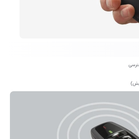
ترسی
یش)