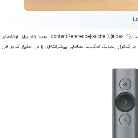
یکی از پیشرفته‌ترین محصولات برند :contentReference[oaicite:1]{index=1} است که برای ارائه‌های
نترل اسلاید، امکانات تعاملی پیشرفته‌ای را در اختیار کاربر قرار