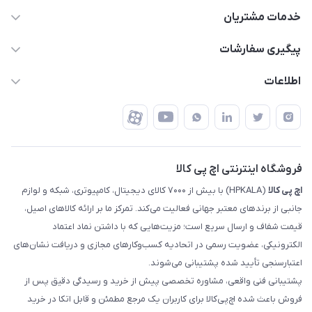
63 0000 43 - 021
خدمات مشتریان
support @ hpkala . com
قوانین و مقررات
پیگیری سفارشات
تهران - خیابان ولیعصر - تقاطع طالقانی - مجتمع تجاری نور
روش‌های ارسال
رهگیری مرسولات پست
اطلاعات
تهران - طبقه سوم تجاری - پلاک 11014
شرایط بازگشت کالا
رهگیری مرسولات تیپاکس
درباره ما
ضمانت اصالت کالا
رهگیری مرسولات چاپار
تماس با ما
رهگیری مرسولات ماهکس
مجله اچ پی کالا
فروشگاه اینترنتی اچ پی کالا
اچ‌ پی‌ کالا
(HPKALA) با بیش از ۷۰۰۰ کالای دیجیتال، کامپیوتری، شبکه و لوازم
جانبی از برندهای معتبر جهانی فعالیت می‌کند. تمرکز ما بر ارائه کالاهای اصیل،
قیمت شفاف و ارسال سریع است؛ مزیت‌هایی که با داشتن نماد اعتماد
الکترونیکی، عضویت رسمی در اتحادیه کسب‌وکارهای مجازی و دریافت نشان‌های
اعتبارسنجی تأیید شده پشتیبانی می‌شوند.
پشتیبانی فنی واقعی، مشاوره تخصصی پیش از خرید و رسیدگی دقیق پس از
فروش باعث شده اچ‌پی‌کالا برای کاربران یک مرجع مطمئن و قابل اتکا در خرید