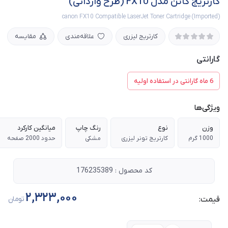
کارتریج کانن مدل FX10 (طرح وارداتی)
canon FX10 Compatible LaserJet Toner Cartridge (Imported)
کارتریج لیزری
علاقه‌مندی
مقایسه
گارانتی
6 ماه گارانتی در استفاده اولیه
ویژگی‌ها
وزن
نوع
رنگ چاپ
میانگین کارکرد
1000 گرم
کارتریج تونر لیزری
مشکی
حدود 2000 صفحه
کد محصول : 176235389
2,323,000
قیمت:
تومان