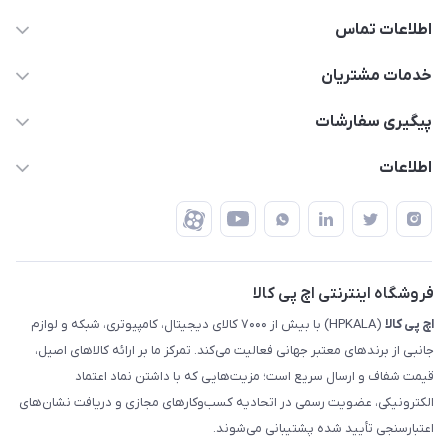
اطلاعات تماس
63 0000 43 - 021
خدمات مشتریان
support @ hpkala . com
قوانین و مقررات
پیگیری سفارشات
تهران - خیابان ولیعصر - تقاطع طالقانی - مجتمع تجاری نور
روش‌های ارسال
رهگیری مرسولات پست
اطلاعات
تهران - طبقه سوم تجاری - پلاک 11014
شرایط بازگشت کالا
رهگیری مرسولات تیپاکس
درباره ما
ضمانت اصالت کالا
رهگیری مرسولات چاپار
تماس با ما
رهگیری مرسولات ماهکس
مجله اچ پی کالا
فروشگاه اینترنتی اچ پی کالا
اچ‌ پی‌ کالا
(HPKALA) با بیش از ۷۰۰۰ کالای دیجیتال، کامپیوتری، شبکه و لوازم
جانبی از برندهای معتبر جهانی فعالیت می‌کند. تمرکز ما بر ارائه کالاهای اصیل،
قیمت شفاف و ارسال سریع است؛ مزیت‌هایی که با داشتن نماد اعتماد
الکترونیکی، عضویت رسمی در اتحادیه کسب‌وکارهای مجازی و دریافت نشان‌های
اعتبارسنجی تأیید شده پشتیبانی می‌شوند.