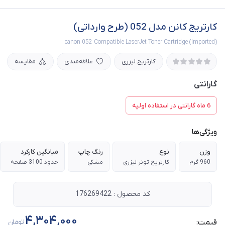
کارتریج کانن مدل 052 (طرح وارداتی)
canon 052 Compatible LaserJet Toner Cartridge (Imported)
کارتریج لیزری
علاقه‌مندی
مقایسه
گارانتی
6 ماه گارانتی در استفاده اولیه
ویژگی‌ها
وزن
نوع
رنگ چاپ
میانگین کارکرد
960 گرم
کارتریج تونر لیزری
مشکی
حدود 3100 صفحه
کد محصول : 176269422
4,304,000
قیمت:
تومان