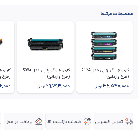
محصولات مرتبط
کارتریج رنگی اچ پی مدل 212A
کارتریج رنگی اچ پی مدل 508A
(طرح وارداتی)
(طرح وارداتی)
(طرح وا
2,000
29,793,000
36,547,000
تومان
تومان
ضمانت بازگشت کالا
پرداخت در محل
تحویل اکسپرس