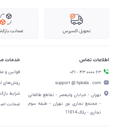
تحویل اکسپرس
ضمانت بازگشت
اطلاعات تماس
خدمات مش
قوانین و مق
63 0000 43 - 021
روش‌های ار
support @ hpkala . com
شرایط بازگش
تهران - خیابان ولیعصر - تقاطع طالقانی
- مجتمع تجاری نور تهران - طبقه سوم
ضمانت اصال
تجاری - پلاک 11014