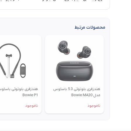
محصولات مرتبط
هندزفری بلوتوثی 5.3 باسئوس
هندزفری بلوتوثی باسئو
مدل Bowie MA20
Bowie P1
A00054600113-00
ناموجود
ناموجود