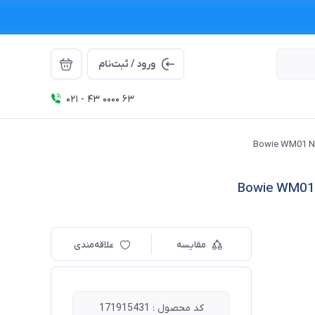
ورود / ثبت‌نام
021 - 43 0000 63
مقایسه
علاقه‌مندی
کد محصول : 171915431