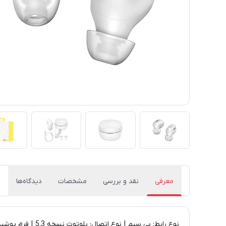
معرفی
نقد و بررسی
مشخصات
دیدگاه‌ها
نوع رابط: بی سیم | نوع اتصال: بلوتوث نسخه 5.3 | فرم پوشیدن: داخل گوش | کنترل صدا: لمسی | دارای میکروفون | فرکانس پاسخگویی هدفون: 20 هرتز تا 20 کیلو هرتز | برد بلوتوث: 10 متر