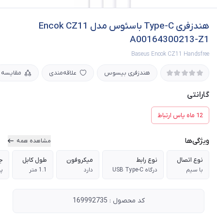
هندزفری Type-C باسئوس مدل Encok CZ11
A00164300213-Z1
Baseus Encok CZ11 Handsfree
هندزفری بیسوس
علاقه‌مندی
مقایسه
گارانتی
12 ماه یاس ارتباط
ویژگی‌ها
مشاهده همه
نوع اتصال
نوع رابط
میکروفون
طول کابل
ج
با سیم
درگاه USB Type-C
دارد
1.1 متر
پل
کد محصول : 169992735