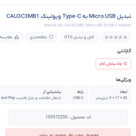
تبدیل Micro USB به Type-C ویولینک CAU3C3MB1
Wavlink WL-CAU3C2MB1 Micro USB To USB-C Adapter
کابل و تبدیل OTG
علاقه‌مندی
مقایسه
گارانتی
12 ماه سامان کام
ویژگی‌ها
ابعاد
رابط
پشتیبانی از
42 × 17 × 9 میلی‌متر
USB-C
انتقال اطلاعات و شارژ قابلیت Plug and Play
کد محصول : 155972250
محصول مورد نظر موجود نمی‌باشد.