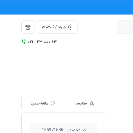
ورود / ثبت‌نام
021 - 43 0000 63
مقایسه
علاقه‌مندی
کد محصول : 155971536