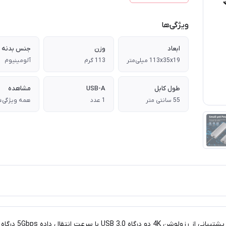
ویژگی‌ها
ابعاد
وزن
جنس بدنه
113x35x19 میلی‌متر
113 گرم
آلومینیوم
طول کابل
USB-A
مشاهده
55 سانتی متر
1 عدد
همه ویژگی‌ه