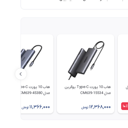
 مدل
هاب 10 پورت Type-C یوگرین
هاب 10 پورت Type-C یوگرین
مدل CM639-15534
مدل CM639-45380
10٪
11,366,000
12,368,000
تومان
تومان