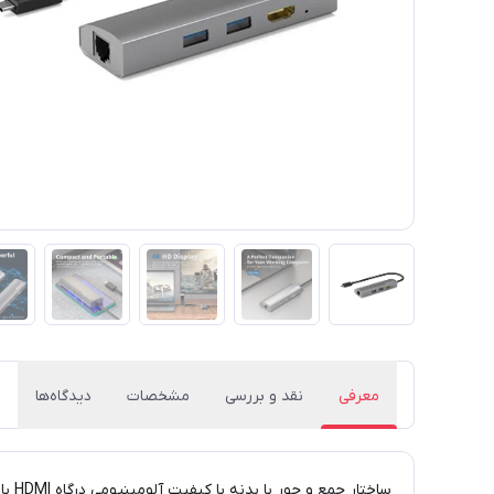
معرفی
نقد و بررسی
مشخصات
دیدگاه‌ها
ساختار جمع و جور با بدنه با کیفیت آلومینیومی درگاه HDMI با پشتیبانی از رزولوشن 4K دو درگاه USB 3.0 با سرعت انتقال داده 5Gbps درگاه شبکه LAN با سرعت انتقال داده گیگابیتی