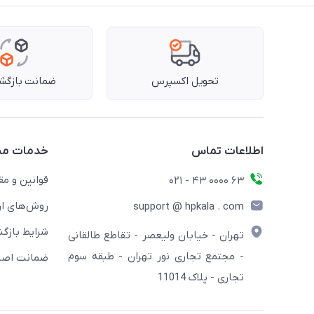
تحویل اکسپرس
ضمانت بازگشت
اطلاعات تماس
خدمات مش
قوانین و مق
63 0000 43 - 021
روش‌های ار
support @ hpkala . com
شرایط بازگش
تهران - خیابان ولیعصر - تقاطع طالقانی
- مجتمع تجاری نور تهران - طبقه سوم
ضمانت اصال
تجاری - پلاک 11014