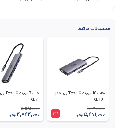
محصولات مرتبط
هاب 10 پورت Type-C رپو مدل
هاب 7 پورت
XD71
XD101
5,586,000
6,270,000
13٪
4,844,000
5,471,000
تومان
تومان