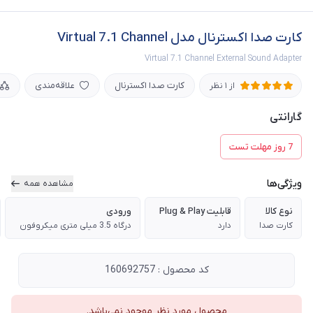
کارت صدا اکسترنال مدل Virtual 7.1 Channel
Virtual 7.1 Channel External Sound Adapter
کارت صدا اکسترنال
علاقه‌مندی
از 1 نظر
گارانتی
7 روز مهلت تست
ویژگی‌ها
مشاهده همه
نوع کالا
قابلیت Plug & Play
ورودی
کارت صدا
دارد
درگاه 3.5 میلی متری میکروفون
کد محصول : 160692757
محصول مورد نظر موجود نمی‌باشد.