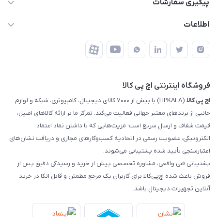
پیگیری سفارشات
تهران - خیابان ولیعصر - تقاطع طالقانی - مجتمع تجاری نور
روش‌های ارسال
رهگیری مرسولات پست
اطلاعات
تهران - طبقه سوم تجاری - پلاک 11014
شرایط بازگشت کالا
رهگیری مرسولات تیپاکس
درباره ما
ضمانت اصالت کالا
رهگیری مرسولات چاپار
تماس با ما
رهگیری مرسولات ماهکس
مجله اچ پی کالا
فروشگاه اینترنتی اچ پی کالا
اچ‌ پی‌ کالا
(HPKALA) با بیش از ۷۰۰۰ کالای دیجیتال، کامپیوتری، شبکه و لوازم
جانبی از برندهای معتبر جهانی فعالیت می‌کند. تمرکز ما بر ارائه کالاهای اصیل،
قیمت شفاف و ارسال سریع است؛ مزیت‌هایی که با داشتن نماد اعتماد
الکترونیکی، عضویت رسمی در اتحادیه کسب‌وکارهای مجازی و دریافت نشان‌های
اعتبارسنجی تأیید شده پشتیبانی می‌شوند.
پشتیبانی فنی واقعی، مشاوره تخصصی پیش از خرید و رسیدگی دقیق پس از
فروش باعث شده اچ‌پی‌کالا برای کاربران یک مرجع مطمئن و قابل اتکا در خرید
آنلاین تجهیزات دیجیتال باشد.