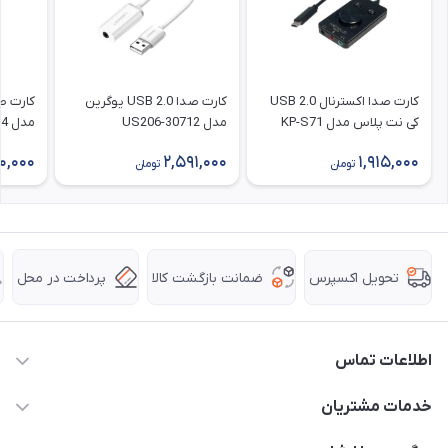
کارت صدا اکسترنال USB 2.0
کارت صدا USB 2.0 یوگرین
کی نت پلاس مدل KP-S71
مدل 30712-US206
مدل 80864-CM383
0,000
2,591,000
1,915,000
تومان
تومان
ضمانت بازگشت کالا
پرداخت در محل
تحویل اکسپرس
اطلاعات تماس
63 0000 43 - 021
خدمات مشتریان
support @ hpkala . com
قوانین و مقررات