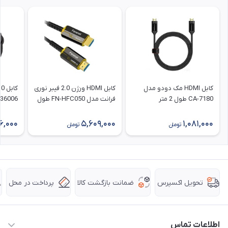
کابل HDMI مک دودو مدل
کابل HDMI ورژن 2.0 فیبر نوری
CA-7180 طول 2 متر
فرانت مدل FN-HFC050 طول
105036006 طو
5 متر با رزولوشن 4K
6,000
5,609,000
1,081,000
تومان
تومان
ضمانت بازگشت کالا
پرداخت در محل
تحویل اکسپرس
اطلاعات تماس