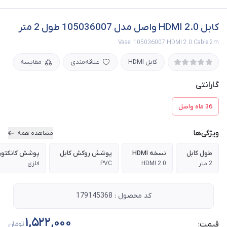
کابل HDMI 2.0 واصل مدل 105036007 طول 2 متر
Vasel 105036007 HDMI 2.0 Cable 2m
کابل HDMI
علاقه‌مندی
مقایسه
گارانتی
36 ماه واصل
ویژگی‌ها
مشاهده همه
طول کابل
نسخه HDMI
پوشش روکش کابل
پوشش کانکتور
2 متر
HDMI 2.0
PVC
فلزی
کد محصول : 179145368
1,522,000
قیمت:
تومان