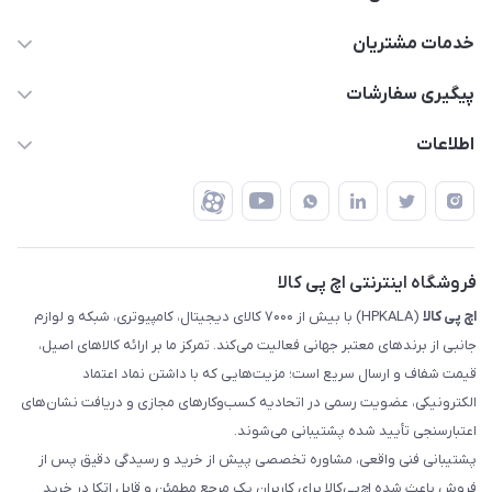
63 0000 43 - 021
خدمات مشتریان
support @ hpkala . com
قوانین و مقررات
پیگیری سفارشات
تهران - خیابان ولیعصر - تقاطع طالقانی - مجتمع تجاری نور
روش‌های ارسال
رهگیری مرسولات پست
اطلاعات
تهران - طبقه سوم تجاری - پلاک 11014
شرایط بازگشت کالا
رهگیری مرسولات تیپاکس
درباره ما
ضمانت اصالت کالا
رهگیری مرسولات چاپار
تماس با ما
رهگیری مرسولات ماهکس
مجله اچ پی کالا
فروشگاه اینترنتی اچ پی کالا
اچ‌ پی‌ کالا
(HPKALA) با بیش از ۷۰۰۰ کالای دیجیتال، کامپیوتری، شبکه و لوازم
جانبی از برندهای معتبر جهانی فعالیت می‌کند. تمرکز ما بر ارائه کالاهای اصیل،
قیمت شفاف و ارسال سریع است؛ مزیت‌هایی که با داشتن نماد اعتماد
الکترونیکی، عضویت رسمی در اتحادیه کسب‌وکارهای مجازی و دریافت نشان‌های
اعتبارسنجی تأیید شده پشتیبانی می‌شوند.
پشتیبانی فنی واقعی، مشاوره تخصصی پیش از خرید و رسیدگی دقیق پس از
فروش باعث شده اچ‌پی‌کالا برای کاربران یک مرجع مطمئن و قابل اتکا در خرید