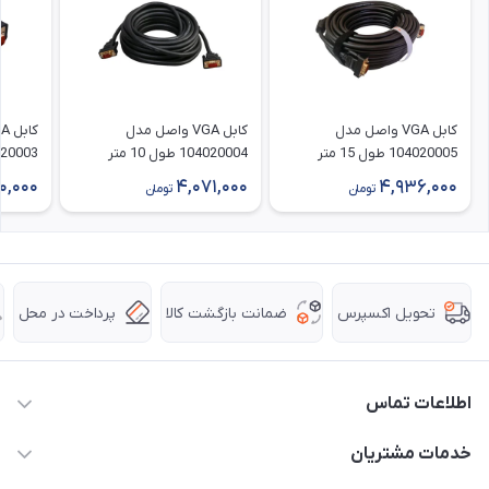
کابل VGA واصل مدل
کابل VGA واصل مدل
104020005 طول 15 متر
104020004 طول 10 متر
104020003 ط
0,000
4,071,000
4,936,000
تومان
تومان
ضمانت بازگشت کالا
پرداخت در محل
تحویل اکسپرس
اطلاعات تماس
63 0000 43 - 021
خدمات مشتریان
support @ hpkala . com