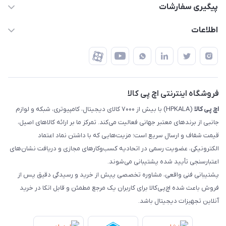
قوانین و مقررات
پیگیری سفارشات
تهران - خیابان ولیعصر - تقاطع طالقانی - مجتمع تجاری نور
روش‌های ارسال
رهگیری مرسولات پست
اطلاعات
تهران - طبقه سوم تجاری - پلاک 11014
شرایط بازگشت کالا
رهگیری مرسولات تیپاکس
درباره ما
ضمانت اصالت کالا
رهگیری مرسولات چاپار
تماس با ما
رهگیری مرسولات ماهکس
مجله اچ پی کالا
فروشگاه اینترنتی اچ پی کالا
اچ‌ پی‌ کالا
(HPKALA) با بیش از ۷۰۰۰ کالای دیجیتال، کامپیوتری، شبکه و لوازم
جانبی از برندهای معتبر جهانی فعالیت می‌کند. تمرکز ما بر ارائه کالاهای اصیل،
قیمت شفاف و ارسال سریع است؛ مزیت‌هایی که با داشتن نماد اعتماد
الکترونیکی، عضویت رسمی در اتحادیه کسب‌وکارهای مجازی و دریافت نشان‌های
اعتبارسنجی تأیید شده پشتیبانی می‌شوند.
پشتیبانی فنی واقعی، مشاوره تخصصی پیش از خرید و رسیدگی دقیق پس از
فروش باعث شده اچ‌پی‌کالا برای کاربران یک مرجع مطمئن و قابل اتکا در خرید
آنلاین تجهیزات دیجیتال باشد.