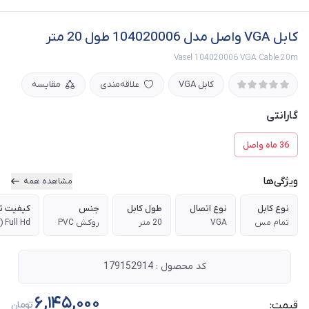
کابل VGA واصل مدل 104020006 طول 20 متر
Vasel 104020006 VGA Cable 20m
کابل VGA
علاقه‌مندی
مقایسه
گارانتی
36 ماه واصل
ویژگی‌ها
مشاهده همه
نوع کابل
نوع اتصال
طول کابل
جنس
کیفیت تص
تمام مس
VGA
20 متر
روکش PVC
Full Hd (1080 پیکسل)
کد محصول : 179152914
6,145,000
قیمت:
تومان