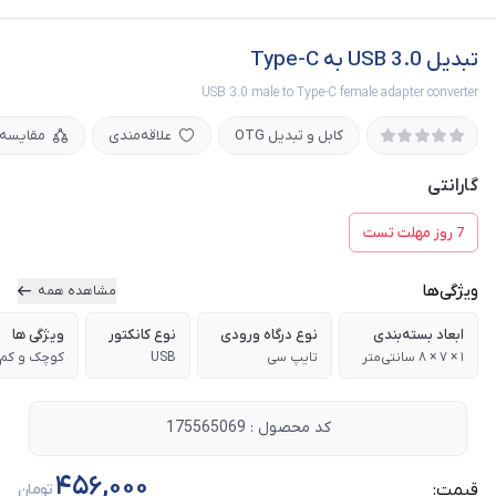
تبدیل USB 3.0 به Type-C
USB 3.0 male to Type-C female adapter converter
کابل و تبدیل OTG
علاقه‌مندی
مقایسه
گارانتی
7 روز مهلت تست
ویژگی‌ها
مشاهده همه
ابعاد بسته‌بندی
نوع درگاه ورودی
نوع کانکتور
ویژگی ها
‎۸ × ۷ × ۱ سانتی‌متر
تایپ سی
USB
کد محصول : 175565069
456,000
قیمت:
تومان