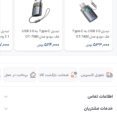
تبدیل USB 3.0 به Type-C
تبدیل Type‑C به USB 3.0
مک دودو مدل OT-7400
مک‌ دودو مدل OT‑7580
3.1 واصل مدل VSL-OT60
7,000
524,000
533,000
تومان
تومان
ضمانت بازگشت کالا
پرداخت در محل
تحویل اکسپرس
اطلاعات تماس
63 0000 43 - 021
خدمات مشتریان
support @ hpkala . com