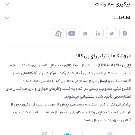
قوانین و مقررات
پیگیری سفارشات
تهران - خیابان ولیعصر - تقاطع طالقانی - مجتمع تجاری نور
روش‌های ارسال
رهگیری مرسولات پست
اطلاعات
تهران - طبقه سوم تجاری - پلاک 11014
شرایط بازگشت کالا
رهگیری مرسولات تیپاکس
درباره ما
ضمانت اصالت کالا
رهگیری مرسولات چاپار
تماس با ما
رهگیری مرسولات ماهکس
مجله اچ پی کالا
فروشگاه اینترنتی اچ پی کالا
اچ‌ پی‌ کالا
(HPKALA) با بیش از ۷۰۰۰ کالای دیجیتال، کامپیوتری، شبکه و لوازم
جانبی از برندهای معتبر جهانی فعالیت می‌کند. تمرکز ما بر ارائه کالاهای اصیل،
قیمت شفاف و ارسال سریع است؛ مزیت‌هایی که با داشتن نماد اعتماد
الکترونیکی، عضویت رسمی در اتحادیه کسب‌وکارهای مجازی و دریافت نشان‌های
اعتبارسنجی تأیید شده پشتیبانی می‌شوند.
پشتیبانی فنی واقعی، مشاوره تخصصی پیش از خرید و رسیدگی دقیق پس از
فروش باعث شده اچ‌پی‌کالا برای کاربران یک مرجع مطمئن و قابل اتکا در خرید
آنلاین تجهیزات دیجیتال باشد.