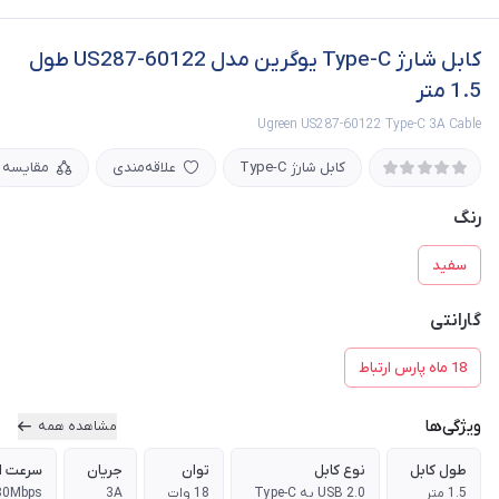
کابل شارژ Type-C یوگرین مدل US287-60122 طول
1.5 متر
Ugreen US287-60122 Type-C 3A Cable
کابل شارژ Type-C
علاقه‌مندی
مقایسه
رنگ
سفید
گارانتی
18 ماه پارس ارتباط
ویژگی‌ها
مشاهده همه
طول کابل
نوع کابل
توان
جریان
سرعت ان
1.5 متر
USB 2.0 به Type-C
18 وات
3A
80Mbps