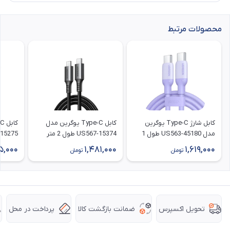
محصولات مرتبط
کابل شارژ Type-C یوگرین
کابل Type-C یوگرین مدل
مدل US563-45180 طول 1
US567-15374 طول 2 متر
S557-15275
متر
5,000
1,481,000
1,619,000
تومان
تومان
ضمانت بازگشت کالا
پرداخت در محل
تحویل اکسپرس