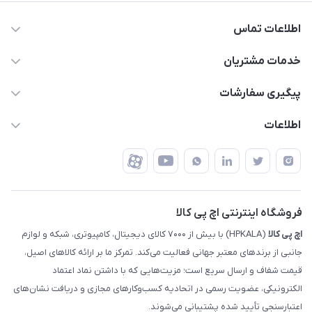
اطلاعات تماس
63 0000 43 - 021
خدمات مشتریان
support @ hpkala . com
قوانین و مقررات
پیگیری سفارشات
تهران - خیابان ولیعصر - تقاطع طالقانی - مجتمع تجاری نور
روش‌های ارسال
رهگیری مرسولات پست
اطلاعات
تهران - طبقه سوم تجاری - پلاک 11014
شرایط بازگشت کالا
رهگیری مرسولات تیپاکس
درباره ما
ضمانت اصالت کالا
رهگیری مرسولات چاپار
تماس با ما
رهگیری مرسولات ماهکس
مجله اچ پی کالا
فروشگاه اینترنتی اچ پی کالا
اچ‌ پی‌ کالا
(HPKALA) با بیش از ۷۰۰۰ کالای دیجیتال، کامپیوتری، شبکه و لوازم
جانبی از برندهای معتبر جهانی فعالیت می‌کند. تمرکز ما بر ارائه کالاهای اصیل،
قیمت شفاف و ارسال سریع است؛ مزیت‌هایی که با داشتن نماد اعتماد
الکترونیکی، عضویت رسمی در اتحادیه کسب‌وکارهای مجازی و دریافت نشان‌های
اعتبارسنجی تأیید شده پشتیبانی می‌شوند.