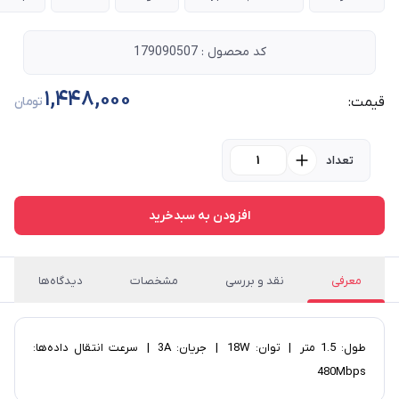
کد محصول : 179090507
1,448,000
قیمت:
تومان
تعداد
افزودن به سبدخرید
معرفی
نقد و بررسی
مشخصات
دیدگاه‌ها
طول: 1.5 متر | توان: 18W | جریان: 3A | سرعت انتقال داده‌ها:
480Mbps