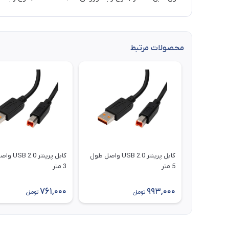
محصولات مرتبط
کابل پرینتر USB 2.0 واصل طول
کابل پرینتر 
5 متر
3 متر
761,000
993,000
تومان
تومان