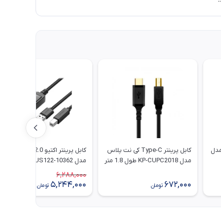
وگرین مدل
کابل پرینتر Type-C کی نت پلاس
کابل پرینتر اکتیو USB 2.0 یوگرین
مدل KP-CUPC2018 طول 1.8 متر
مدل US122-10362 طول 15 متر
6,288,000
17٪
5,244,000
672,000
تومان
تومان