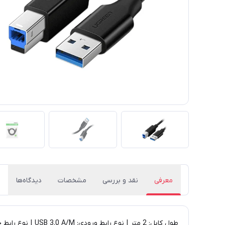
معرفی
نقد و بررسی
مشخصات
دیدگاه‌ها
​طول کابل: 2 متر | نوع رابط ورودی: USB 3.0 A/M | نوع رابط خروجی: USB 3.0 B/M | نسخه: 3.0 | سرعت انتقال اطلاعات: 480 مگابیت بر ثانیه​