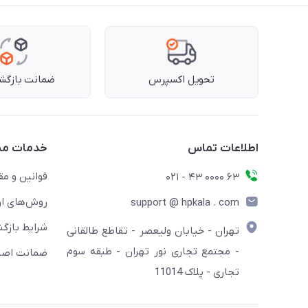
تحویل اکسپرس
ضمانت بازگشت
اطلاعات تماس
خدمات مش
قوانین و مق
63 0000 43 - 021
روش‌های ار
support @ hpkala . com
شرایط بازگش
تهران - خیابان ولیعصر - تقاطع طالقانی
- مجتمع تجاری نور تهران - طبقه سوم
ضمانت اصال
تجاری - پلاک 11014