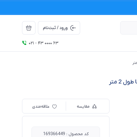
ورود / ثبت‌نام
021 - 43 0000 63
مقایسه
علاقه‌مندی
کد محصول : 169366449