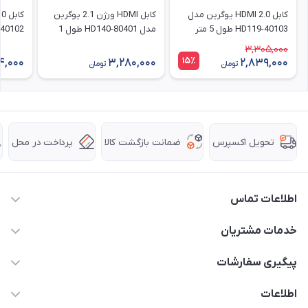
کابل HDMI 2.0 یوگرین مدل
کابل HDMI ورژن 2.1 یوگرین
HD119-40103 طول 5 متر
مدل 80401-HD140 طول 1
D119-40102
متر با رزولوشن 8K
3,305,000
15٪
4,000
3,280,000
2,839,000
تومان
تومان
ضمانت بازگشت کالا
پرداخت در محل
تحویل اکسپرس
اطلاعات تماس
63 0000 43 - 021
خدمات مشتریان
support @ hpkala . com
قوانین و مقررات
پیگیری سفارشات
تهران - خیابان ولیعصر - تقاطع طالقانی - مجتمع تجاری نور
روش‌های ارسال
رهگیری مرسولات پست
اطلاعات
تهران - طبقه سوم تجاری - پلاک 11014
شرایط بازگشت کالا