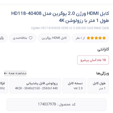
کابل HDMI ورژن 2.0 یوگرین مدل HD118-40408
طول 1 متر با رزولوشن 4K
Ugreen HD118-40408 HDMI v2.0 AM/AM Gold Metal Cable
کابل HDMI یوگرین
علاقه‌مندی
از 1 نظر
گارانتی
18 ماه آسان پیشرو
ویژگی‌ها
مشاهده همه
طول کابل
نسخه کابل
رزولوشن قابل پشتیبانی
فرک
1 متر
ver 2.0
4K2K - 3840x2160 - 2560x1440
0Hz
کد محصول : 174037978