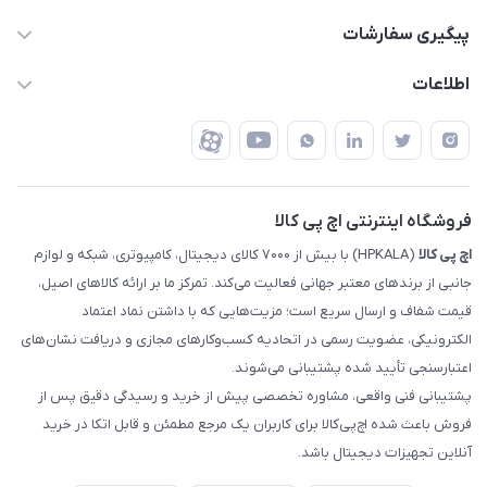
support @ hpkala . com
قوانین و مقررات
پیگیری سفارشات
تهران - خیابان ولیعصر - تقاطع طالقانی - مجتمع تجاری نور
روش‌های ارسال
رهگیری مرسولات پست
اطلاعات
تهران - طبقه سوم تجاری - پلاک 11014
شرایط بازگشت کالا
رهگیری مرسولات تیپاکس
درباره ما
ضمانت اصالت کالا
رهگیری مرسولات چاپار
تماس با ما
رهگیری مرسولات ماهکس
مجله اچ پی کالا
فروشگاه اینترنتی اچ پی کالا
اچ‌ پی‌ کالا
(HPKALA) با بیش از ۷۰۰۰ کالای دیجیتال، کامپیوتری، شبکه و لوازم
جانبی از برندهای معتبر جهانی فعالیت می‌کند. تمرکز ما بر ارائه کالاهای اصیل،
قیمت شفاف و ارسال سریع است؛ مزیت‌هایی که با داشتن نماد اعتماد
الکترونیکی، عضویت رسمی در اتحادیه کسب‌وکارهای مجازی و دریافت نشان‌های
اعتبارسنجی تأیید شده پشتیبانی می‌شوند.
پشتیبانی فنی واقعی، مشاوره تخصصی پیش از خرید و رسیدگی دقیق پس از
فروش باعث شده اچ‌پی‌کالا برای کاربران یک مرجع مطمئن و قابل اتکا در خرید
آنلاین تجهیزات دیجیتال باشد.