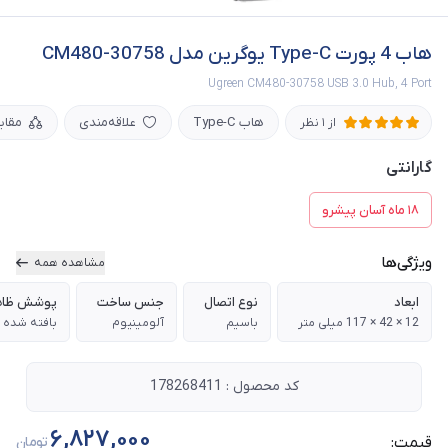
هاب 4 پورت Type-C یوگرین مدل CM480-30758
Ugreen CM480-30758 USB 3.0 Hub, 4 Port
هاب Type-C
علاقه‌مندی
مقای
از 1 نظر
گارانتی
۱۸ ماه آسان پیشرو
ویژگی‌ها
مشاهده همه
ابعاد
نوع اتصال
جنس ساخت
پوشش ظاهر
12 × 42 × 117 میلی متر
باسیم
آلومینیوم
بافته شده
کد محصول : 178268411
6,827,000
قیمت:
تومان