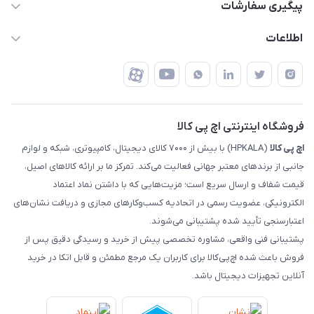
قوانین و مقررات
پیگیری سفارشات
تهران - خیابان ولیعصر - تقاطع طالقانی - مجتمع تجاری نور
روش‌های ارسال
رهگیری مرسولات پست
اطلاعات
تهران - طبقه سوم تجاری - پلاک 11014
شرایط بازگشت کالا
رهگیری مرسولات تیپاکس
درباره ما
ضمانت اصالت کالا
رهگیری مرسولات چاپار
تماس با ما
رهگیری مرسولات ماهکس
مجله اچ پی کالا
فروشگاه اینترنتی اچ پی کالا
اچ‌ پی‌ کالا
(HPKALA) با بیش از ۷۰۰۰ کالای دیجیتال، کامپیوتری، شبکه و لوازم
جانبی از برندهای معتبر جهانی فعالیت می‌کند. تمرکز ما بر ارائه کالاهای اصیل،
قیمت شفاف و ارسال سریع است؛ مزیت‌هایی که با داشتن نماد اعتماد
الکترونیکی، عضویت رسمی در اتحادیه کسب‌وکارهای مجازی و دریافت نشان‌های
اعتبارسنجی تأیید شده پشتیبانی می‌شوند.
پشتیبانی فنی واقعی، مشاوره تخصصی پیش از خرید و رسیدگی دقیق پس از
فروش باعث شده اچ‌پی‌کالا برای کاربران یک مرجع مطمئن و قابل اتکا در خرید
آنلاین تجهیزات دیجیتال باشد.