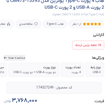
هاب 4 پورت Type-C یوگرین مدل CM473-15395 با
2 پورت ‌USB-A و 2 پورت USB-C
Ugreen CM473 15395 4 Port Type-C Hub
هاب Type-C
علاقه‌مندی
مقای
از 1 نظر
گارانتی
18 ماهه پارس ارتباط
ویژگی‌ها
مشاهده همه
نوع رابط
تعداد پورت‌
نوع پورت
سرع
USB-C
4 پورت
دو پورت ‌USB-A + دو پورت USB-C
۵ گیگابیت بر ثانیه
کد محصول : 174327249
3,768,000
قیمت:
تومان