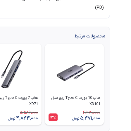
(PD)
محصولات مرتبط
هاب 10 پورت Type-C رپو مدل
هاب 7 پورت
XD71
XD101
5,586,000
6,270,000
13٪
4,844,000
5,471,000
تومان
تومان