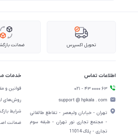
تحویل اکسپرس
ضمانت بازگشت
اطلاعات تماس
خدمات مش
قوانین و مق
63 0000 43 - 021
روش‌های ار
support @ hpkala . com
شرایط بازگش
تهران - خیابان ولیعصر - تقاطع طالقانی
- مجتمع تجاری نور تهران - طبقه سوم
ضمانت اصال
تجاری - پلاک 11014