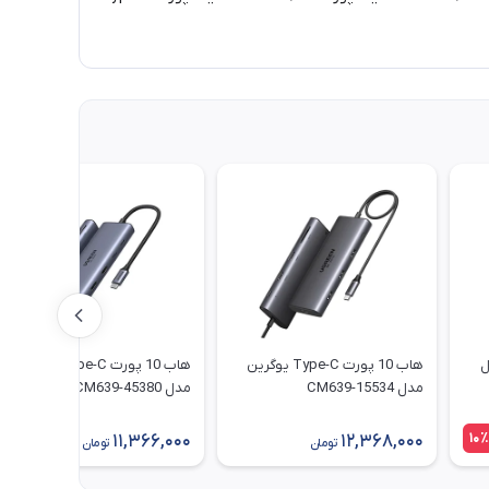
 مدل
هاب 10 پورت Type-C یوگرین
هاب 10 پورت Type-C یوگرین
مدل CM639-15534
مدل CM639-45380
10٪
11,366,000
12,368,000
تومان
تومان