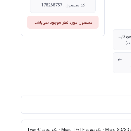
کد محصول : 178268757
محصول مورد نظر موجود نمی‌باشد.
پوشش ظاهری کابل (روکش)
ا
ابعاد: 12.5 × 34 × 115 میلی متر | سرعت انتقال اطلاعات: 5 گیگابیت بر ثانیه | نوع درگاه‌ها: دو پورت USB 3.0 - یک پورت HDMI - یک پورت Micro SD/SD - یک پورت Micro TF/TF - یک پورت Type-C