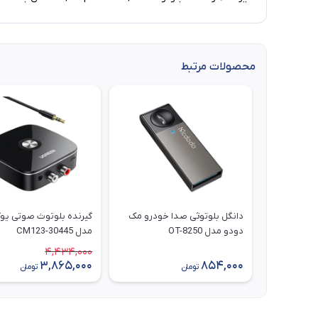
محصولات مرتبط
دانگل بلوتوثی صدا خودرو مک
گیرنده بلوتوث صوتی یو
دودو مدل OT-8250
مدل CM123-30445
4,434,000
3,865,000
854,000
تومان
تومان