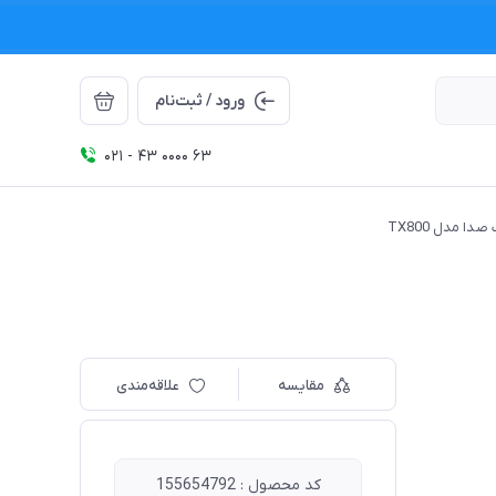
ورود / ثبت‌نام
021 - 43 0000 63
ا مدل TX800
مقایسه
علاقه‌مندی
کد محصول : 155654792