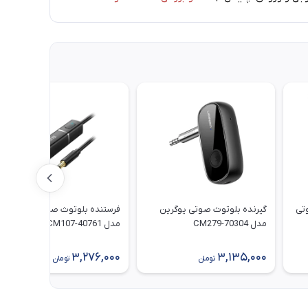
تی
گیرنده بلوتوث صوتی یوگرین
فرستنده بلوتوث صوتی یوگرین
مدل 70304-CM279
مدل 40761-CM107
3,276,000
3,135,000
تومان
تومان