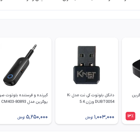
گرین
دانگل بلوتوث کی نت مدل K-
گیرنده و فرستنده بلوتوث صو
DUBT0054 ورژن 5.4
یوگرین مدل 80893-CM403
13٪
5,250,000
1,003,000
تومان
تومان