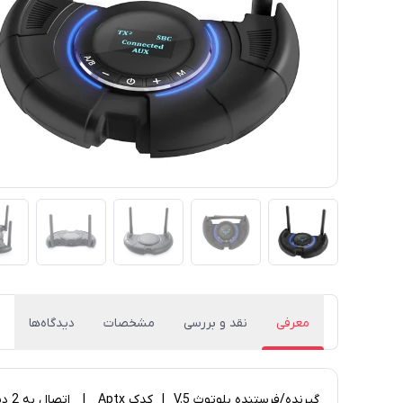
معرفی
نقد و بررسی
مشخصات
دیدگاه‌ها
گیرنده/فرستنده بلوتوث V.5 | کدک Aptx | اتصال به 2 دستگاه در حالت فرستنده | Hi-Fi | دارای صفحه نمایش و درگاه 3.5mm خروجی و ورودی اپتیکال |