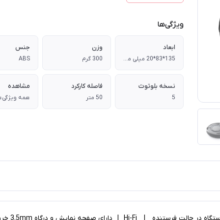
ویژگی‌ها
ابعاد
وزن
جنس
135*83*20 میلی متر
300 گرم
ABS
نسخه بلوتوث
فاصله کارکرد
مشاهده
5
50 متر
همه ویژگی‌ه