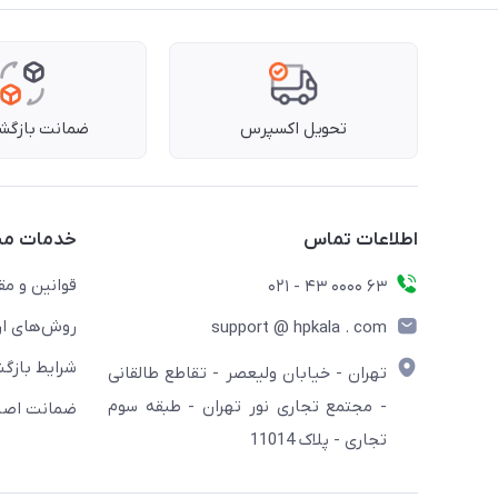
تحویل اکسپرس
ضمانت بازگشت
اطلاعات تماس
خدمات مش
قوانین و مق
63 0000 43 - 021
روش‌های ار
support @ hpkala . com
شرایط بازگش
تهران - خیابان ولیعصر - تقاطع طالقانی
- مجتمع تجاری نور تهران - طبقه سوم
ضمانت اصال
تجاری - پلاک 11014