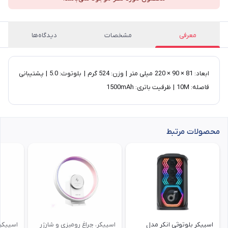
معرفی
مشخصات
دیدگاه‌ها
ابعاد: 81 × 90 × 220 میلی متر | وزن: 524 گرم | بلوتوث: 5.0 | پشتیبانی
فاصله: 10M | ظرفیت باتری: 1500mAh
محصولات مرتبط
اسپیکر بلوتوثی انکر مدل
اسپیکر، چراغ رومیزی و شارژر
اسپیکر