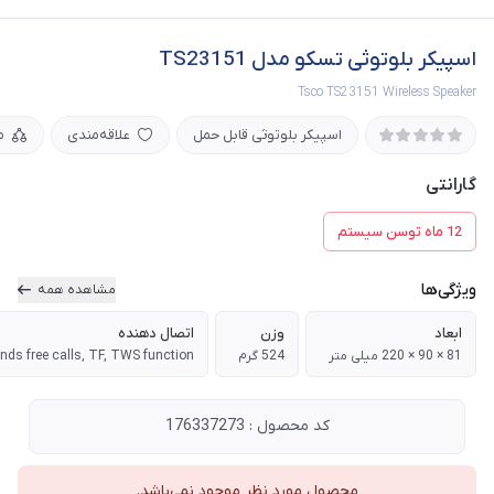
اسپیکر بلوتوثی تسکو مدل TS23151
Tsco TS23151 Wireless Speaker
اسپیکر بلوتوثی قابل حمل
علاقه‌مندی
م
گارانتی
12 ماه توسن سیستم
ویژگی‌ها
مشاهده همه
ابعاد
وزن
اتصال دهنده
81 × 90 × 220 میلی متر
524 گرم
کد محصول : 176337273
محصول مورد نظر موجود نمی‌باشد.