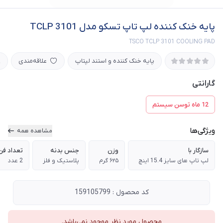
پایه خنک کننده لپ تاپ تسکو مدل TCLP 3101
TSCO TCLP 3101 COOLING PAD
پایه خنک کننده و استند لپتاپ
علاقه‌مندی
گارانتی
12 ماه توسن سیستم
ویژگی‌ها
مشاهده همه
سازگار با
وزن
جنس بدنه
تعداد فن
لپ تاپ های سایز 15.4 اینچ
۶۲۵ گرم
پلاستیک و فلز
2 عدد
کد محصول : 159105799
محصول مورد نظر موجود نمی‌باشد.