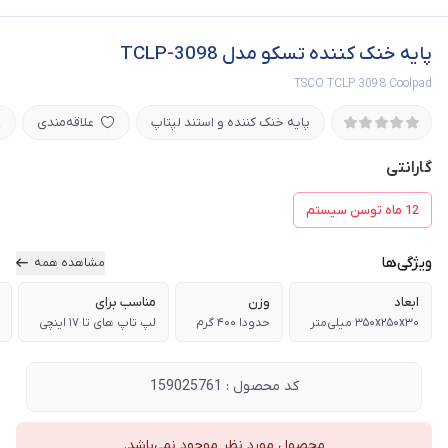
پایه خنک کننده تسکو مدل TCLP-3098
TSCO TCLP 3098 Coolpad
پایه خنک کننده و استند لپتاپ
علاقه‌مندی
گارانتی
12 ماه توسن سیستم
ویژگی‌ها
مشاهده همه
ابعاد
وزن
مناسب برای
۳۵۰x۲۵۰x۳۰ میلی‌متر
حدودا ۴۰۰ گرم
لپ تاپ های تا ۱۷ اینچی
کد محصول : 159025761
محصول مورد نظر موجود نمی‌باشد.