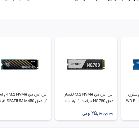
س دی M.2 NVMe وسترن
اس اس دی M.2 NVMe لکسار
اس اس دی M.2 NVMe
WD Blue SN5
مدل NQ780 ظرفیت 1 ترابایت
آی مدل UM M450
1 ترابایت
25,100,000
تومان