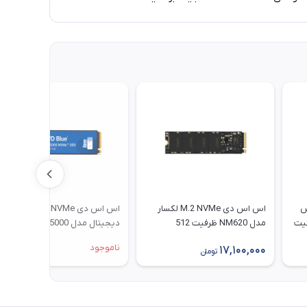
 ام اس
اس اس دی M.2 NVMe لکسار
اس اس دی M.2 NVMe وسترن
SPATI ظرفیت
مدل NM620 ظرفیت 512
دیجیتال مدل WD Blue SN5000
گیگابایت
ظرفیت 500 گیگابایت
ناموجود
17,100,000
تومان