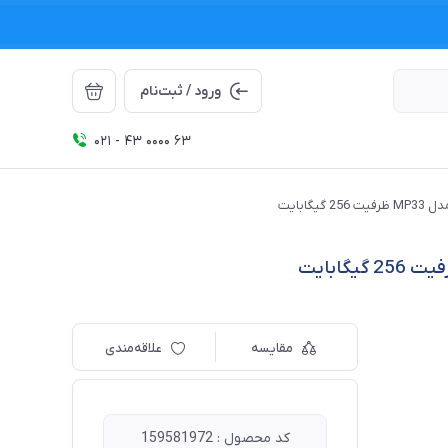
ورود / ثبت‌نام
021 - 43 0000 63
مقایسه
علاقه‌مندی
کد محصول : 159581972