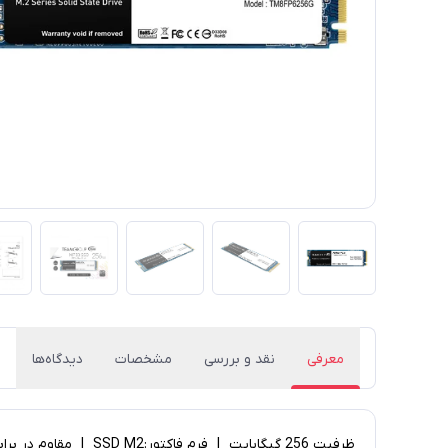
معرفی
نقد و بررسی
مشخصات
دیدگاه‌ها
ظرفیت 256 گیگابایت | فرم فاکتور:SSD M2 | مقاوم در برابر (شوک و لغزش) | سرعت خواندن اطلاعات: 1800 مگابایت بر ثانیه | سرعت نوشتن اطلاعات: 1500 مگابایت بر ثانیه