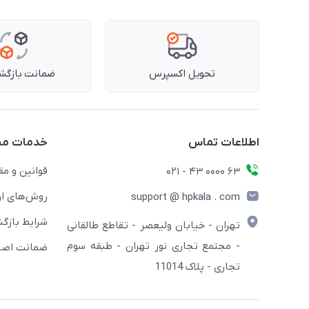
تحویل اکسپرس
ضمانت بازگشت
اطلاعات تماس
خدمات مش
قوانین و مق
63 0000 43 - 021
روش‌های ار
support @ hpkala . com
شرایط بازگش
تهران - خیابان ولیعصر - تقاطع طالقانی
- مجتمع تجاری نور تهران - طبقه سوم
ضمانت اصال
تجاری - پلاک 11014