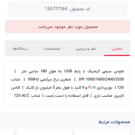
کد محصول : 155777184
محصول مورد نظر موجود نمی‌باشد.
معرفی
نقد و بررسی
مشخصات
دیدگاه‌ها
ماوس سیمی گیمینگ با رابط USB به طول 180 سانتی متر |
1000/1600/2400/3200 DPI | متغییر نرخ سرکشی 500Hz | شتاب
12G | نورپردازی
B
G
R
و 6 کلید با طول عمر 5 میلیون بار کلیک | کلاس
کاربری: مناسب بازی | قابل استفاده با دست راست | شتاب: 12G ACC
محصولات مرتبط