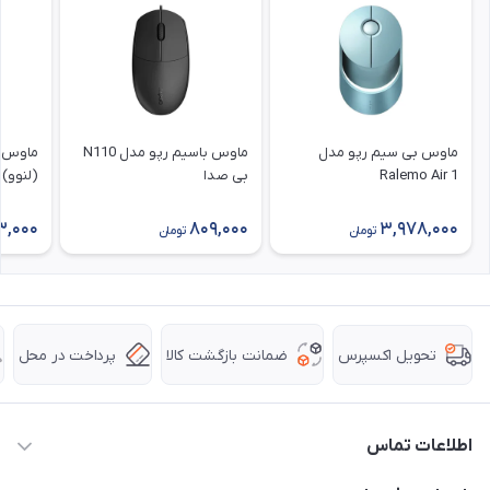
ماوس بی سیم رپو مدل
ماوس باسیم رپو مدل N110
ماوس ب
Ralemo Air 1
بی صدا
(لنوو) مدل
3,000
809,000
3,978,000
تومان
تومان
ضمانت بازگشت کالا
پرداخت در محل
تحویل اکسپرس
اطلاعات تماس