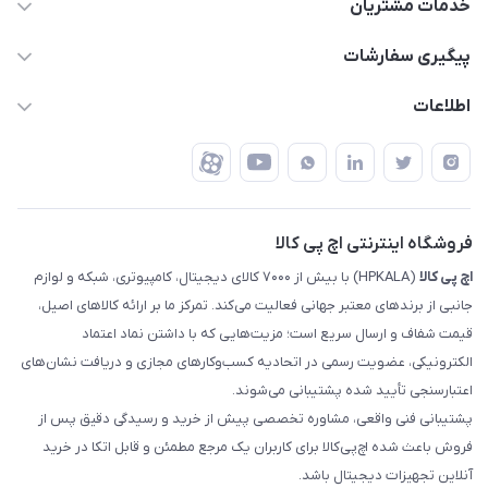
63 0000 43 - 021
خدمات مشتریان
support @ hpkala . com
قوانین و مقررات
پیگیری سفارشات
تهران - خیابان ولیعصر - تقاطع طالقانی - مجتمع تجاری نور
روش‌های ارسال
رهگیری مرسولات پست
اطلاعات
تهران - طبقه سوم تجاری - پلاک 11014
شرایط بازگشت کالا
رهگیری مرسولات تیپاکس
درباره ما
ضمانت اصالت کالا
رهگیری مرسولات چاپار
تماس با ما
رهگیری مرسولات ماهکس
مجله اچ پی کالا
فروشگاه اینترنتی اچ پی کالا
اچ‌ پی‌ کالا
(HPKALA) با بیش از ۷۰۰۰ کالای دیجیتال، کامپیوتری، شبکه و لوازم
جانبی از برندهای معتبر جهانی فعالیت می‌کند. تمرکز ما بر ارائه کالاهای اصیل،
قیمت شفاف و ارسال سریع است؛ مزیت‌هایی که با داشتن نماد اعتماد
الکترونیکی، عضویت رسمی در اتحادیه کسب‌وکارهای مجازی و دریافت نشان‌های
اعتبارسنجی تأیید شده پشتیبانی می‌شوند.
پشتیبانی فنی واقعی، مشاوره تخصصی پیش از خرید و رسیدگی دقیق پس از
فروش باعث شده اچ‌پی‌کالا برای کاربران یک مرجع مطمئن و قابل اتکا در خرید
آنلاین تجهیزات دیجیتال باشد.