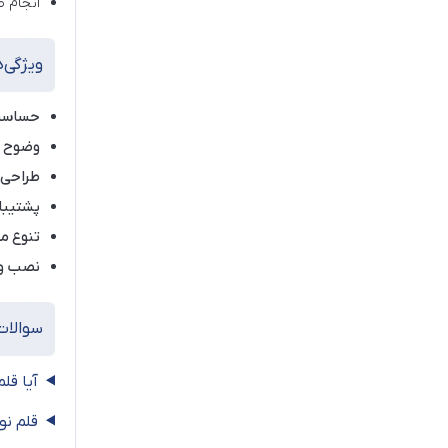
انجام ط
ویژگی‌ه
حساسیت
وضوح و 
طراحی 
پشتیبان
تنوع مد
نصب و 
سوالات
آیا قل
قلم نو