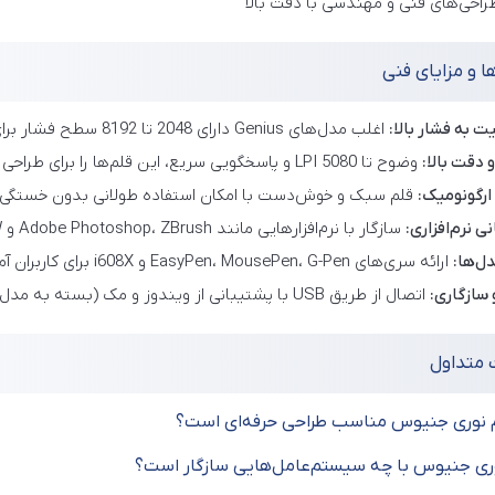
راحی‌های فنی و مهندسی با دقت بالا
ا و مزایای فنی
 به فشار بالا:
اغلب مدل‌های Genius دارای 2048 تا 8192 سطح فشار برای کنترل طبیعی ضخامت و شدت خطوط هستند.
دقت بالا:
وضوح تا 5080 LPI و پاسخگویی سریع، این قلم‌ها را برای طراحی حرفه‌ای مناسب می‌کند.
ارگونومیک:
قلم سبک و خوش‌دست با امکان استفاده طولانی بدون خستگی و د
ی نرم‌افزاری:
سازگار با نرم‌افزارهایی مانند Adobe Photoshop، ZBrush و CorelDRAW.
ل‌ها:
ارائه سری‌های EasyPen، MousePen، G-Pen و i608X برای کاربران آماتور تا حرفه‌ای.
سازگاری:
اتصال از طریق USB با پشتیبانی از ویندوز و مک (بسته به مدل و نسخه سیستم‌عامل).
 متداول
م نوری جنیوس مناسب طراحی حرفه‌ای است؟
ری جنیوس با چه سیستم‌عامل‌هایی سازگار است؟