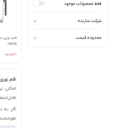
فقط محصولات موجود
شرکت سازنده
جنیوس / Genius
محدوده قیمت
i405X
2 تا 3 میلیون تومان
ناموجود
قلم نور
امکان تر
قابل‌اعت
اگر به د
هوشمندان