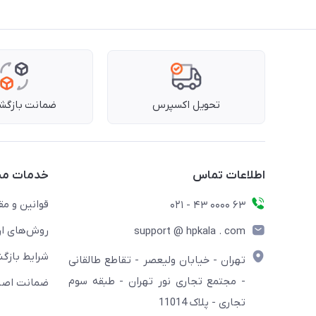
تحویل اکسپرس
ضمانت بازگشت
اطلاعات تماس
خدمات مش
قوانین و مق
63 0000 43 - 021
روش‌های ار
support @ hpkala . com
شرایط بازگش
تهران - خیابان ولیعصر - تقاطع طالقانی
- مجتمع تجاری نور تهران - طبقه سوم
ضمانت اصال
تجاری - پلاک 11014