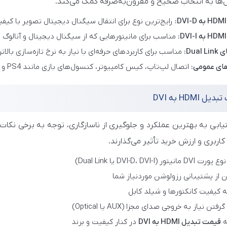
‌ها به انتخاب صحیح و مقرون‌به‌صرفه کمک می‌کند.
رایج‌ترین نوع برای انتقال سیگنال دیجیتال تصویر با کیفیت بال
مناسب برای مانیتورهایی که از سیگنال دیجیتال و آنالوگ 
Dual:
مناسب برای کاربردهای حرفه‌ای با نیاز به نرخ تازه‌سازی بالات
های عمومی:
اتصال لپ‌تاپ، کیس کامپیوتر، کنسول‌های بازی مانند PS4 و Xbox به مانیتورهای فاقد HDMI.
ل HDMI به DVI
یابی به بهترین عملکرد و جلوگیری از ناسازگاری، توجه به برخی نکا
کاربری و ارزش خرید تأثیر می‌گذارند.
نیتور (DVI-D، DVI-I یا Dual Link)
 از پشتیبانی رزولوشن موردنیاز شما
ه کیفیت کانکتورها و شیلد کابل
فتن نیاز به خروجی صدای مجزا (AUX یا Optical)
ه
قیمت تبدیل HDMI به DVI
در کنار کیفیت و برند