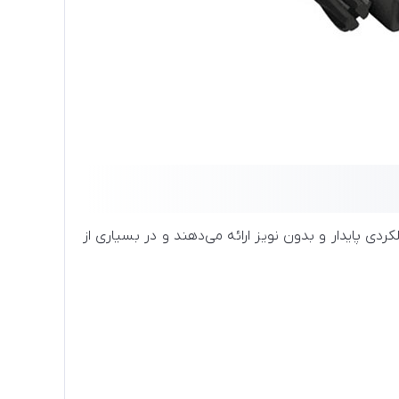
، این مبدل‌ها به دلیل دیجیتال بودن هر دو رابط HDMI و DVI، عملکردی پایدار و بدون نویز ارائه می‌دهند و در بسیاری از