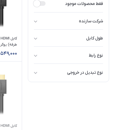
فقط محصولات موجود
شرکت سازنده
بافو / BAFO
طول کابل
وگیگ / VegGieg
1 متر
طول 5 متر
یوگرین / UGREEN
,549,000
نوع رابط
150 سانتی‌متر
متفرقه / No Name
HDMI
2 متر
نوع تبدیل در خروجی
3 متر
تبدیل به HDMI
5 متر
تبدیل به DVI