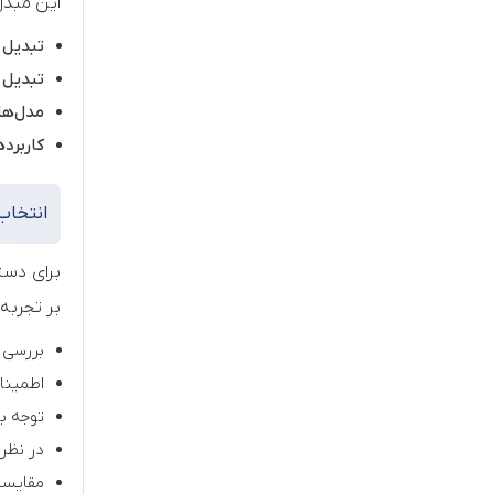
این مبدل
تبدیل HDMI به DVI-D:
تبدیل HDMI به DVI-I:
مدل‌های  Link
کاربرد
انتخاب تبدی
برای دست
بر تجربه 
بررسی نوع پورت DVI ما
اطمینان
توجه ب
در نظر گر
مقایس