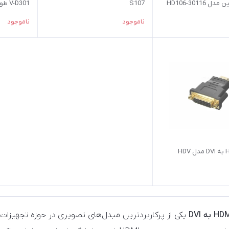
طرفه) یوگرین مدل HD106-30116
S107
V-D301 طول 1.5 متر
ناموجود
ناموجود