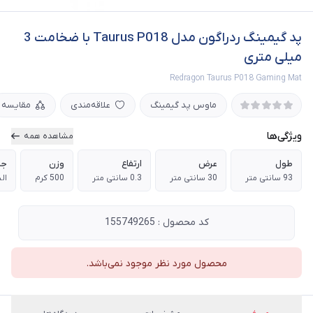
پد گیمینگ ردراگون مدل Taurus P018 با ضخامت 3
میلی متری
Redragon Taurus P018 Gaming Mat
ماوس پد گیمینگ
علاقه‌مندی
مقایسه
ویژگی‌ها
مشاهده همه
طول
عرض
ارتفاع
وزن
ج
93 سانتی متر
30 سانتی متر
0.3 سانتی متر
500 کرم
ال
کد محصول : 155749265
محصول مورد نظر موجود نمی‌باشد.