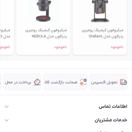
میکروفون گیمینگ رومیزی
میکروفون گیمینگ رومیزی
میکروف
ردراگون مدل Stellaris
ردراگون مدل NEBULA
مدل PULSAR GM303
GM211
GM306
ناموجود
ناموجود
ناموجو
ضمانت بازگشت کالا
پرداخت در محل
تحویل اکسپرس
اطلاعات تماس
63 0000 43 - 021
خدمات مشتریان
support @ hpkala . com
قوانین و مقررات