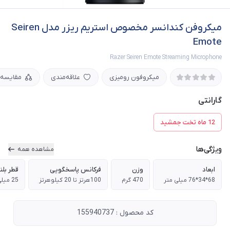
میکروفن کندانسر مخصوص استریم ریزر مدل Seiren
Emote
Razer Seiren Emote Streaming Microphone
میکروفون رومیزی
علاقه‌مندی
مقایسه
گارانتی
12 ماه تخت جمشید
ویژگی‌ها
مشاهده همه
ابعاد
وزن
فرکانس پاسخگویی
قطر بلن
68*34*76 میلی متر
470 گرم
100هرتز تا 20 کیلوهرتز
25 میلی‌متر
کد محصول : 155940737