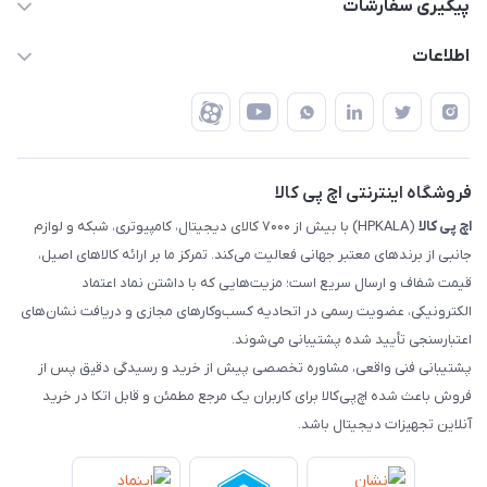
پیگیری سفارشات
تهران - خیابان ولیعصر - تقاطع طالقانی - مجتمع تجاری نور
روش‌های ارسال
رهگیری مرسولات پست
اطلاعات
تهران - طبقه سوم تجاری - پلاک 11014
شرایط بازگشت کالا
رهگیری مرسولات تیپاکس
درباره ما
ضمانت اصالت کالا
رهگیری مرسولات چاپار
تماس با ما
رهگیری مرسولات ماهکس
مجله اچ پی کالا
فروشگاه اینترنتی اچ پی کالا
اچ‌ پی‌ کالا
(HPKALA) با بیش از ۷۰۰۰ کالای دیجیتال، کامپیوتری، شبکه و لوازم
جانبی از برندهای معتبر جهانی فعالیت می‌کند. تمرکز ما بر ارائه کالاهای اصیل،
قیمت شفاف و ارسال سریع است؛ مزیت‌هایی که با داشتن نماد اعتماد
الکترونیکی، عضویت رسمی در اتحادیه کسب‌وکارهای مجازی و دریافت نشان‌های
اعتبارسنجی تأیید شده پشتیبانی می‌شوند.
پشتیبانی فنی واقعی، مشاوره تخصصی پیش از خرید و رسیدگی دقیق پس از
فروش باعث شده اچ‌پی‌کالا برای کاربران یک مرجع مطمئن و قابل اتکا در خرید
آنلاین تجهیزات دیجیتال باشد.