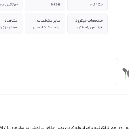
12.5 گرم
Razer
مشخصات میکروفن :
سایر مشخصات :
مشاهده
-فرکانس پاسخ‌گویی میکروفون 50 هرتز تا 10 کیلوهرتز-حساسیت 44- دسی‌بل-نسبت سیگنال به نویز میکروفون 55 دسی‌بل-محل قرارگیری میکروفون : بر روی کابل
-رابط جک 3.5 میلی متری-NFC ندارد-عدم مقاومت در برابر رطوبت و عرق-طول کابل1.3 متر
همه ویژگی‌ه