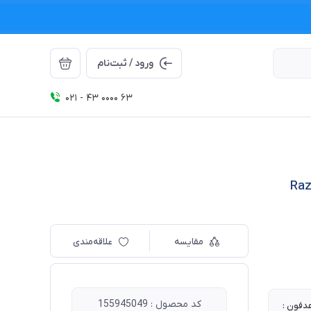
ورود / ثبت‌نام
021 - 43 0000 63
مقایسه
علاقه‌مندی
کد محصول : 155945049
فون :