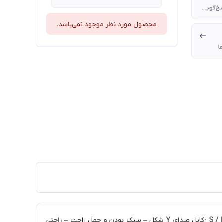
-فرکانس پاسخ‌گویی هدفون 20 هرتز تا 20 کیلو هرتز-امپدانس 16 اهم-حساسیت 106 دسی‌بل-حداکثر قدرت ورودی 1 میلی‌وات
محصول مورد نظر موجود نمی‌باشد.
ا
-اتصال : با سیم -دارای یک جفت سرگوشی Bi-Flanged با دو لبه روی هم قرارگرفته برای ایزوله کردن بهتر -دارای سرگوشی در سایزهای S / M / L -کابل صدای Y شکل – سبک بودن و حمل راحت – راحتی