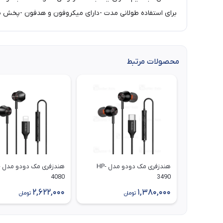
برای استفاده طولانی مدت -دارای میکروفون و هدفون -پخش ص
محصولات مرتبط
هندزفری مک دودو مدل HP-
هن
4080
3490
2,622,000
1,380,000
تومان
تومان