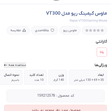
ماوس گیمینگ رپو مدل VT300
Rapoo VT300Gaming Mouse
ماوس رپو
علاقه‌مندی
مقایسه
گارانتی
پانا
ویژگی‌ها
مشاهده همه
ابعاد
وزن
تعداد کلید
نحوه اتصال
35 × 69 × 130 میلی متر
140 گرم
10 عدد
باسیم
کد محصول : 159212578
محصول مورد نظر موجود نمی‌باشد.