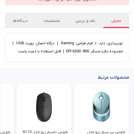
معرفی
نقد و بررسی
مشخصات
دیدگاه‌ها
نورپردازی: دارد | فرم طراحی: Gaming | درگاه اتصال: پورت USB |
محدوده دقت حسگر: 800- 6200 DPI | قابل استفاده با دست راست
محصولات مرتبط
ماوس بی سیم رپو مدل
ماوس باسیم رپو مدل N110
ماوس ب