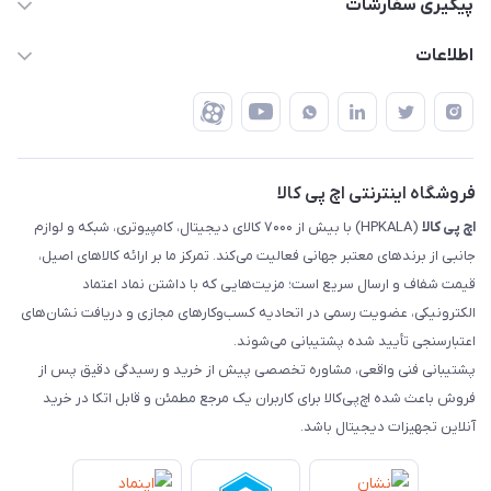
پیگیری سفارشات
تهران - خیابان ولیعصر - تقاطع طالقانی - مجتمع تجاری نور
روش‌های ارسال
رهگیری مرسولات پست
اطلاعات
تهران - طبقه سوم تجاری - پلاک 11014
شرایط بازگشت کالا
رهگیری مرسولات تیپاکس
درباره ما
ضمانت اصالت کالا
رهگیری مرسولات چاپار
تماس با ما
رهگیری مرسولات ماهکس
مجله اچ پی کالا
فروشگاه اینترنتی اچ پی کالا
اچ‌ پی‌ کالا
(HPKALA) با بیش از ۷۰۰۰ کالای دیجیتال، کامپیوتری، شبکه و لوازم
جانبی از برندهای معتبر جهانی فعالیت می‌کند. تمرکز ما بر ارائه کالاهای اصیل،
قیمت شفاف و ارسال سریع است؛ مزیت‌هایی که با داشتن نماد اعتماد
الکترونیکی، عضویت رسمی در اتحادیه کسب‌وکارهای مجازی و دریافت نشان‌های
اعتبارسنجی تأیید شده پشتیبانی می‌شوند.
پشتیبانی فنی واقعی، مشاوره تخصصی پیش از خرید و رسیدگی دقیق پس از
فروش باعث شده اچ‌پی‌کالا برای کاربران یک مرجع مطمئن و قابل اتکا در خرید
آنلاین تجهیزات دیجیتال باشد.