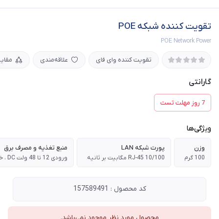
تقویت کننده شبکه POE
POE Network Power
تقویت کننده وای فای
علاقه‌مندی
مقای
گارانتی
7 روز مهلت تست
ویژگی‌ها
وزن
پورت شبکه LAN
منبع تغذیه و مصرف برق
100 گرم
RJ-45 10/100 مگابیت بر ثانیه
کد محصول : 157589491
محصول مورد نظر موجود نمی‌باشد.