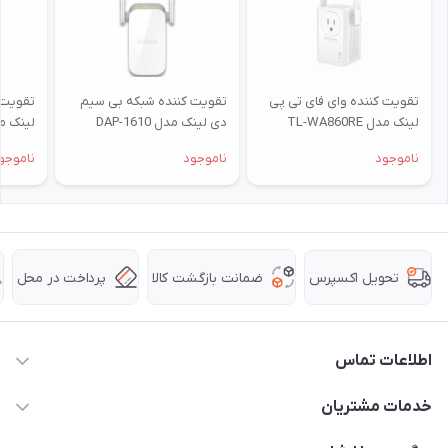
تقویت کننده وای فای تی پی
تقویت کننده شبکه بی‌ سیم
تقویت 
لینک مدل TL-WA860RE
دی لینک مدل DAP-1610
لینک مدل 5.0
ناموجود
ناموجود
ناموجو
ضمانت بازگشت کالا
پرداخت در محل
تحویل اکسپرس
اطلاعات تماس
63 0000 43 - 021
خدمات مشتریان
support @ hpkala . com
قوانین و مقررات