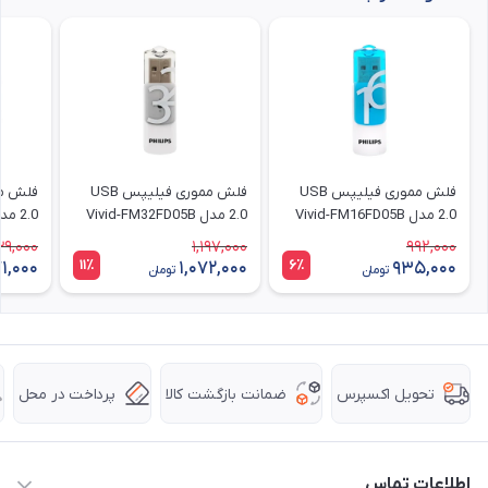
فلش مموری فیلیپس USB
فلش مموری فیلیپس USB
2.0 مدل Vivid-FM16FD05B
2.0 مدل Vivid-FM32FD05B
ظرفیت 16 گیگابایت
ظرفیت 32 گیگابایت
ظرفیت 64 گیگابا
39,000
1,197,000
992,000
11٪
6٪
1,000
1,072,000
935,000
تومان
تومان
ضمانت بازگشت کالا
پرداخت در محل
تحویل اکسپرس
اطلاعات تماس