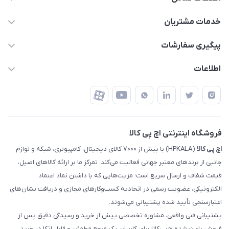
63 0000 43 - 021
خدمات مشتریان
support @ hpkala . com
قوانین و مقررات
پیگیری سفارشات
تهران - خیابان ولیعصر - تقاطع طالقانی - مجتمع تجاری نور
روش‌های ارسال
رهگیری مرسولات پست
اطلاعات
تهران - طبقه سوم تجاری - پلاک 11014
شرایط بازگشت کالا
رهگیری مرسولات تیپاکس
درباره ما
ضمانت اصالت کالا
رهگیری مرسولات چاپار
تماس با ما
رهگیری مرسولات ماهکس
مجله اچ پی کالا
فروشگاه اینترنتی اچ پی کالا
اچ‌ پی‌ کالا
(HPKALA) با بیش از ۷۰۰۰ کالای دیجیتال، کامپیوتری، شبکه و لوازم
جانبی از برندهای معتبر جهانی فعالیت می‌کند. تمرکز ما بر ارائه کالاهای اصیل،
قیمت شفاف و ارسال سریع است؛ مزیت‌هایی که با داشتن نماد اعتماد
الکترونیکی، عضویت رسمی در اتحادیه کسب‌وکارهای مجازی و دریافت نشان‌های
اعتبارسنجی تأیید شده پشتیبانی می‌شوند.
پشتیبانی فنی واقعی، مشاوره تخصصی پیش از خرید و رسیدگی دقیق پس از
فروش باعث شده اچ‌پی‌کالا برای کاربران یک مرجع مطمئن و قابل اتکا در خرید