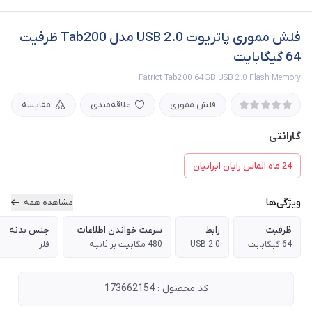
فلش مموری پاتریوت USB 2.0 مدل Tab200 ظرفیت
64 گیگابایت
Patriot Tab200 64GB USB 2.0 Flash Memory
فلش مموری
علاقه‌مندی
مقایسه
گارانتی
24 ماه الماس رایان ایرانیان
ویژگی‌ها
مشاهده همه
ظرفیت
رابط
سرعت خواندن اطلاعات
جنس بدنه
64 گیگابایت
USB 2.0
480 مگابیت بر ثانیه
فلز
کد محصول : 173662154