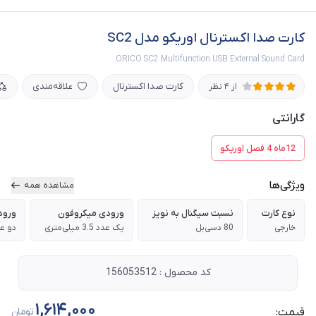
کارت صدا اکسترنال اوریکو مدل SC2
ORICO SC2 Multifunction USB External Sound Card
کارت صدا اکسترنال
علاقه‌مندی
از 4 نظر
گارانتی
12ماه 4 فصل اوریکو
ویژگی‌ها
مشاهده همه
نوع کارت
نسبت سیگنال به نویز
ورودی میکروفون
ورودی In
خارجی
80 دسی‌بل
یک عدد 3.5 میلی‌متری
دو عدد 3.5 م
کد محصول : 156053512
1,614,000
قیمت:
تومان