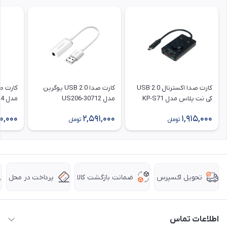
کارت صدا اکسترنال USB 2.0
کارت صدا USB 2.0 یوگرین
کی نت پلاس مدل KP-S71
مدل 30712-US206
مدل 80864-CM383
0,000
2,591,000
1,915,000
تومان
تومان
ضمانت بازگشت کالا
پرداخت در محل
تحویل اکسپرس
اطلاعات تماس