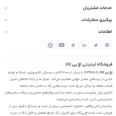
63 0000 43 - 021
خدمات مشتریان
support @ hpkala . com
قوانین و مقررات
پیگیری سفارشات
تهران - خیابان ولیعصر - تقاطع طالقانی - مجتمع تجاری نور
روش‌های ارسال
رهگیری مرسولات پست
اطلاعات
تهران - طبقه سوم تجاری - پلاک 11014
شرایط بازگشت کالا
رهگیری مرسولات تیپاکس
درباره ما
ضمانت اصالت کالا
رهگیری مرسولات چاپار
تماس با ما
رهگیری مرسولات ماهکس
مجله اچ پی کالا
فروشگاه اینترنتی اچ پی کالا
اچ‌ پی‌ کالا
(HPKALA) با بیش از ۷۰۰۰ کالای دیجیتال، کامپیوتری، شبکه و لوازم
جانبی از برندهای معتبر جهانی فعالیت می‌کند. تمرکز ما بر ارائه کالاهای اصیل،
قیمت شفاف و ارسال سریع است؛ مزیت‌هایی که با داشتن نماد اعتماد
الکترونیکی، عضویت رسمی در اتحادیه کسب‌وکارهای مجازی و دریافت نشان‌های
اعتبارسنجی تأیید شده پشتیبانی می‌شوند.
پشتیبانی فنی واقعی، مشاوره تخصصی پیش از خرید و رسیدگی دقیق پس از
فروش باعث شده اچ‌پی‌کالا برای کاربران یک مرجع مطمئن و قابل اتکا در خرید