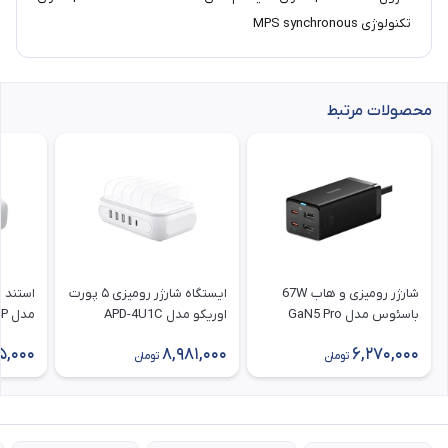
تکنولوژی MPS synchronous
محصولات مرتبط
شارژر رومیزی و هاب 67W
ایستگاه شارژر رومیزی ۵ پورت
باسئوس مدل GaN5 Pro
اوریکو مدل APD-4U1C
مدل DUK-4P
CCGP110201
5,000
8,981,000
6,270,000
تومان
تومان