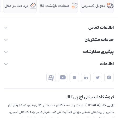
ضمانت بازگشت کالا
پرداخت در محل
تحویل اکسپرس
اطلاعات تماس
63 0000 43 - 021
خدمات مشتریان
support @ hpkala . com
قوانین و مقررات
پیگیری سفارشات
تهران - خیابان ولیعصر - تقاطع طالقانی - مجتمع تجاری نور
روش‌های ارسال
رهگیری مرسولات پست
اطلاعات
تهران - طبقه سوم تجاری - پلاک 11014
شرایط بازگشت کالا
رهگیری مرسولات تیپاکس
درباره ما
ضمانت اصالت کالا
رهگیری مرسولات چاپار
تماس با ما
رهگیری مرسولات ماهکس
مجله اچ پی کالا
فروشگاه اینترنتی اچ پی کالا
اچ‌ پی‌ کالا
(HPKALA) با بیش از ۷۰۰۰ کالای دیجیتال، کامپیوتری، شبکه و لوازم
جانبی از برندهای معتبر جهانی فعالیت می‌کند. تمرکز ما بر ارائه کالاهای اصیل،