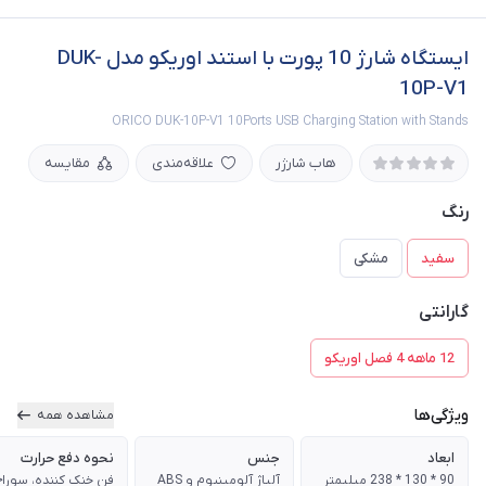
ایستگاه شارژ 10 پورت با استند اوریکو مدل DUK-
10P-V1
ORICO DUK-10P-V1 10Ports USB Charging Station with Stands
هاب شارژر
علاقه‌مندی
مقایسه
رنگ
سفید
مشکی
گارانتی
12 ماهه 4 فصل اوریکو
ویژگی‌ها
مشاهده همه
ابعاد
جنس
نحوه دفع حرارت
90 * 130 * 238 میلیمتر
آلیاژ آلومینیوم و ABS
فن خنک کننده، سوراخ