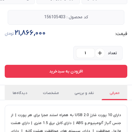
کد محصول : 156105403
21,866,000
قیمت:
تومان
تعداد
افزودن به سبدخرید
معرفی
نقد و بررسی
مشخصات
دیدگاه‌ها
دارای 10 پورت شارژ 2.0 USB به همراه استند مجزا برای هر پورت | از
جنس آلیاژ آلومینیوم و ABS | دارای کابل برق 1.5 متری | دارای هشت
ماژول محافظت | دارای سیستم های محافظت هشت گانه | دارای