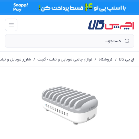
اچ پی کالا
/
فروشگاه
/
لوازم جانبی موبایل و تبلت - گجت
/
شارژر موبایل و تبل