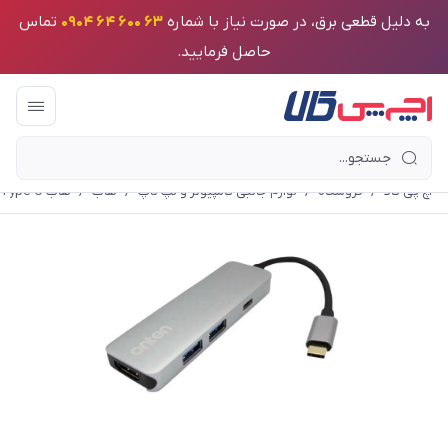
به دلیل قطعی برق، در صورت نیاز با شماره
63 600 64 0904
تماس
حاصل فرمایید.
اچ پی کالا
/
فروشگاه
/
لوازم جانبی کامپیوتر و لپ تاپ
/
هاب
/
هاب Type-C