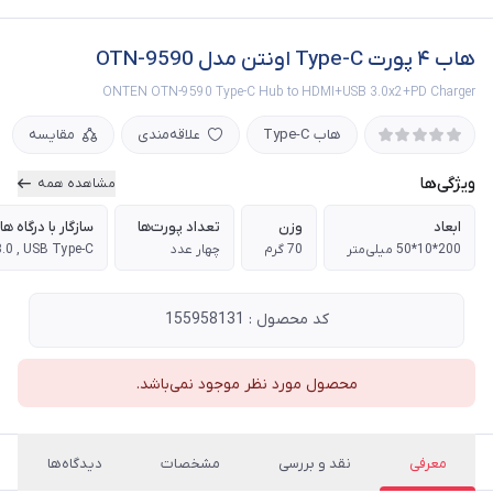
هاب ۴ پورت Type-C اونتن مدل OTN-9590
ONTEN OTN-9590 Type-C Hub to HDMI+USB 3.0x2+PD Charger
هاب Type-C
علاقه‌مندی
مقایسه
ویژگی‌ها
مشاهده همه
ابعاد
وزن
تعداد پورت‌ها
سازگار با درگاه ه
200*10*50 میلی‌متر
70 گرم
چهار عدد
.0 , USB Type-C
کد محصول : 155958131
محصول مورد نظر موجود نمی‌باشد.
معرفی
نقد و بررسی
مشخصات
دیدگاه‌ها