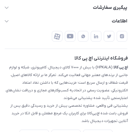
support @ hpkala . com
قوانین و مقررات
پیگیری سفارشات
تهران - خیابان ولیعصر - تقاطع طالقانی - مجتمع تجاری نور
روش‌های ارسال
رهگیری مرسولات پست
اطلاعات
تهران - طبقه سوم تجاری - پلاک 11014
شرایط بازگشت کالا
رهگیری مرسولات تیپاکس
درباره ما
ضمانت اصالت کالا
رهگیری مرسولات چاپار
تماس با ما
رهگیری مرسولات ماهکس
مجله اچ پی کالا
فروشگاه اینترنتی اچ پی کالا
اچ‌ پی‌ کالا
(HPKALA) با بیش از ۷۰۰۰ کالای دیجیتال، کامپیوتری، شبکه و لوازم
جانبی از برندهای معتبر جهانی فعالیت می‌کند. تمرکز ما بر ارائه کالاهای اصیل،
قیمت شفاف و ارسال سریع است؛ مزیت‌هایی که با داشتن نماد اعتماد
الکترونیکی، عضویت رسمی در اتحادیه کسب‌وکارهای مجازی و دریافت نشان‌های
اعتبارسنجی تأیید شده پشتیبانی می‌شوند.
پشتیبانی فنی واقعی، مشاوره تخصصی پیش از خرید و رسیدگی دقیق پس از
فروش باعث شده اچ‌پی‌کالا برای کاربران یک مرجع مطمئن و قابل اتکا در خرید
آنلاین تجهیزات دیجیتال باشد.