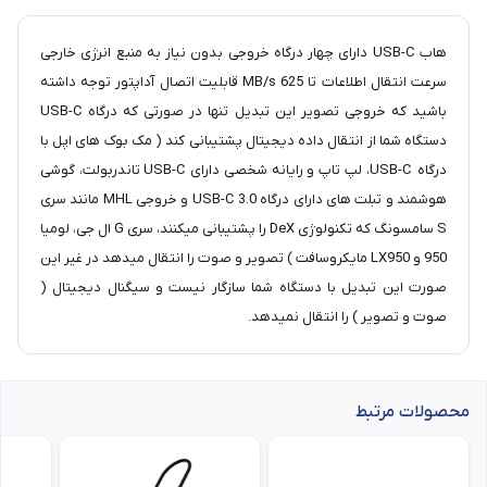
هاب USB-C دارای چهار درگاه خروجی بدون نیاز به منبع انرژی خارجی
سرعت انتقال اطلاعات تا 625 MB/s قابلیت اتصال آداپتور توجه داشته
باشید که خروجی تصویر این تبدیل تنها در صورتی که درگاه USB-C
دستگاه شما از انتقال داده دیجیتال پشتیبانی کند ( مک بوک های اپل با
درگاه USB-C، لپ تاپ و رایانه شخصی دارای USB-C تاندربولت، گوشی
هوشمند و تبلت های دارای درگاه 3.0 USB-C و خروجی MHL مانند سری
S سامسونگ که تکنولوژی DeX را پشتیبانی میکنند، سری G ال جی، لومیا
950 و LX950 مایکروسافت ) تصویر و صوت را انتقال میدهد در غیر این
صورت این تبدیل با دستگاه شما سازگار نیست و سیگنال دیجیتال (
صوت و تصویر ) را انتقال نمیدهد.
محصولات مرتبط