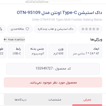
داک استیشن Type-C اونتن مدل OTN-95109
Onten OTN-95109 Type-c Multi Function Docking Station
داک استیشن و هاب چندکاره
علاقه‌مندی
ویژگی‌ها
مشاهده همه
ابعاد
وزن
جنس بدنه
رابط
طول
47 * 24 * 7 سانتی متر
600 گرم
آلومینیوم
USB-C
22 سانتی متر
کد محصول : 155949727
محصول مورد نظر موجود نمی‌باشد.
معرفی
مشخصات
دیدگاه‌ها