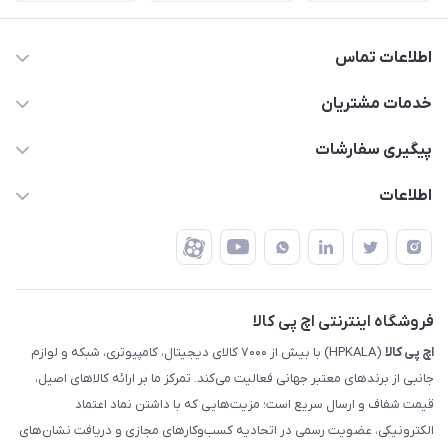
اطلاعات تماس
63 0000 43 - 021
خدمات مشتریان
support @ hpkala . com
قوانین و مقررات
پیگیری سفارشات
تهران - خیابان ولیعصر - تقاطع طالقانی - مجتمع تجاری نور
روش‌های ارسال
رهگیری مرسولات پست
اطلاعات
تهران - طبقه سوم تجاری - پلاک 11014
شرایط بازگشت کالا
رهگیری مرسولات تیپاکس
درباره ما
ضمانت اصالت کالا
رهگیری مرسولات چاپار
تماس با ما
رهگیری مرسولات ماهکس
مجله اچ پی کالا
فروشگاه اینترنتی اچ پی کالا
اچ‌ پی‌ کالا
(HPKALA) با بیش از ۷۰۰۰ کالای دیجیتال، کامپیوتری، شبکه و لوازم
جانبی از برندهای معتبر جهانی فعالیت می‌کند. تمرکز ما بر ارائه کالاهای اصیل،
قیمت شفاف و ارسال سریع است؛ مزیت‌هایی که با داشتن نماد اعتماد
الکترونیکی، عضویت رسمی در اتحادیه کسب‌وکارهای مجازی و دریافت نشان‌های