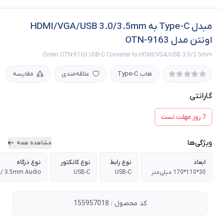
مبدل Type-C به HDMI/VGA/USB 3.0/3.5mm
اونتن مدل OTN-9163
Onten OTN-9163 USB-C Converter to HDMI/VGA/USB 3.0/3.5mm
هاب Type-C
علاقه‌مندی
مقایسه
گارانتی
7 روز مهلت تست
ویژگی‌ها
مشاهده همه
ابعاد
نوع رابط
نوع کانکتور
نوع درگاه
30*110*170 میلی‌متر
USB-C
USB-C
0 / 3.5mm Audio
کد محصول : 155957018