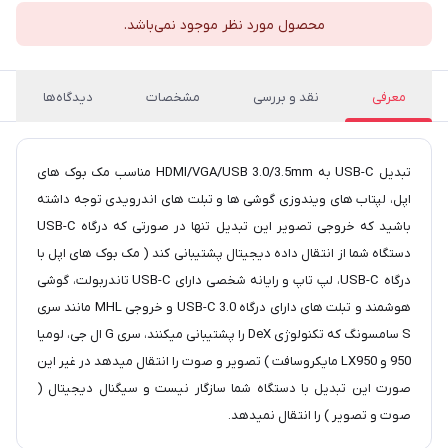
محصول مورد نظر موجود نمی‌باشد.
معرفی
نقد و بررسی
مشخصات
دیدگاه‌ها
تبدیل USB-C به HDMI/VGA/USB 3.0/3.5mm مناسب مک بوک های
اپل، لپتاب های ویندوزی گوشی ها و تبلت های اندرویدی توجه داشته
باشید که خروجی تصویر این تبدیل تنها در صورتی که درگاه USB-C
دستگاه شما از انتقال داده دیجیتال پشتیبانی کند ( مک بوک های اپل با
درگاه USB-C، لپ تاپ و رایانه شخصی دارای USB-C تاندربولت، گوشی
هوشمند و تبلت های دارای درگاه 3.0 USB-C و خروجی MHL مانند سری
S سامسونگ که تکنولوژی DeX را پشتیبانی میکنند، سری G ال جی، لومیا
950 و LX950 مایکروسافت ) تصویر و صوت را انتقال میدهد در غیر این
صورت این تبدیل با دستگاه شما سازگار نیست و سیگنال دیجیتال (
صوت و تصویر ) را انتقال نمیدهد.