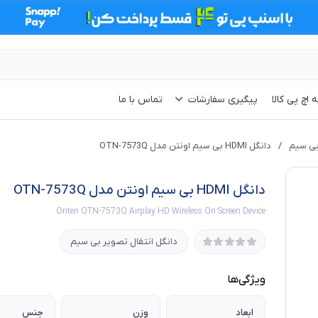
 اچ پی کالا
پیگیری سفارشات
تماس با ما
بی‌ سیم
/
دانگل HDMI بی سیم اونتن مدل OTN-7573Q
دانگل HDMI بی سیم اونتن مدل OTN-7573Q
Onten OTN-7573Q Airplay HD Wireless On Screen Device
دانگل انتقال تصویر بی‌ سیم
ویژگی‌ها
ابعاد
وزن
جنس