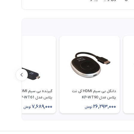
دانگل بی‌ سیم HDMI کی نت
گیرنده بی‌ سیم HDMI کی نت
پلاس مدل KP-WT90
پلاس مدل KP-WT61
7,689,000
26,293,000
تومان
تومان