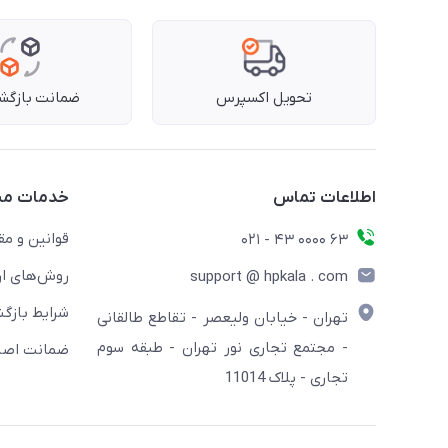
تحویل اکسپرس
ضمانت بازگشت
اطلاعات تماس
خدمات مش
قوانین و مق
63 0000 43 - 021
روش‌های ار
support @ hpkala . com
شرایط بازگش
تهران - خیابان ولیعصر - تقاطع طالقانی
- مجتمع تجاری نور تهران - طبقه سوم
ضمانت اصال
تجاری - پلاک 11014