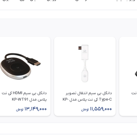
 نت
دانگل بی سیم انتقال تصویر
دانگل بی‌ سیم HDMI کی نت
Type-C کی نت پلاس مدل KP-
پلاس مدل KP-WT91
WT50
13,149,000
11,559,000
تومان
تومان