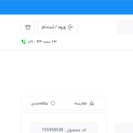
ورود / ثبت‌نام
021 - 43 0000 63
مقایسه
علاقه‌مندی
کد محصول : 155958538