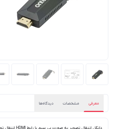
معرفی
مشخصات
دیدگاه‌ها
دانگل انتقال تصویر به صورت بی سیم با رابط HDMI انتقال تصویر با کیفیت 1080i تحت فرکانس 2.4GHz خروجی 3.5 میلی متری صدا برای اتصال هدفون و یا اسپیکر