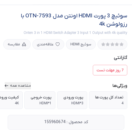
سوئیچ 3 پورت HDMI اونتن مدل OTN-7593 با
رزولوشن 4k
Onten 3 in 1 HDMI Switch Adapter 3 Input 1 Output with 4k quality
سوئیچ HDMI
علاقه‌مندی
مقایسه
گارانتی
7 روز مهلت تست
ویژگی‌ها
مشاهده همه
تعداد کل پورت ها
پورت ورودی
پورت خروجی
کیفیت ورود
4K
1*HDMI
3*HDMI
4
کد محصول : 155960674