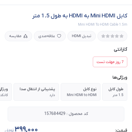
کابل Mini HDMI به HDMI به طول 1.5 متر
Mini HDMI To HDMI Cable 1.5m
تبدیل HDMI
علاقه‌مندی
مقایسه
گارانتی
7 روز مهلت تست
ویژگی‌ها
طول کابل
نوع کابل
پشتیبانی از انتقال صدا
ویژگی
1.5 متر
Mini HDMI to HDMI
دارد
کد محصول : 157684429
399,000
قیمت:
تومان