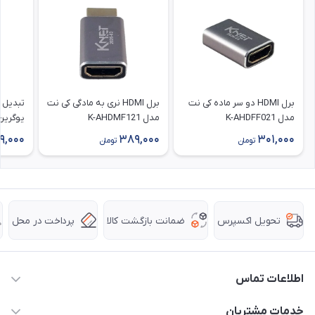
برل HDMI دو سر ماده کی نت
برل HDMI نری به مادگی کی نت
مدل K-AHDFF021
مدل K-AHDMF121
یوگرین مد
9,000
389,000
301,000
تومان
تومان
ضمانت بازگشت کالا
پرداخت در محل
تحویل اکسپرس
اطلاعات تماس
63 0000 43 - 021
خدمات مشتریان