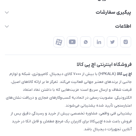
support @ hpkala . com
قوانین و مقررات
پیگیری سفارشات
تهران - خیابان ولیعصر - تقاطع طالقانی - مجتمع تجاری نور
روش‌های ارسال
رهگیری مرسولات پست
اطلاعات
تهران - طبقه سوم تجاری - پلاک 11014
شرایط بازگشت کالا
رهگیری مرسولات تیپاکس
درباره ما
ضمانت اصالت کالا
رهگیری مرسولات چاپار
تماس با ما
رهگیری مرسولات ماهکس
مجله اچ پی کالا
فروشگاه اینترنتی اچ پی کالا
اچ‌ پی‌ کالا
(HPKALA) با بیش از ۷۰۰۰ کالای دیجیتال، کامپیوتری، شبکه و لوازم
جانبی از برندهای معتبر جهانی فعالیت می‌کند. تمرکز ما بر ارائه کالاهای اصیل،
قیمت شفاف و ارسال سریع است؛ مزیت‌هایی که با داشتن نماد اعتماد
الکترونیکی، عضویت رسمی در اتحادیه کسب‌وکارهای مجازی و دریافت نشان‌های
اعتبارسنجی تأیید شده پشتیبانی می‌شوند.
پشتیبانی فنی واقعی، مشاوره تخصصی پیش از خرید و رسیدگی دقیق پس از
فروش باعث شده اچ‌پی‌کالا برای کاربران یک مرجع مطمئن و قابل اتکا در خرید
آنلاین تجهیزات دیجیتال باشد.