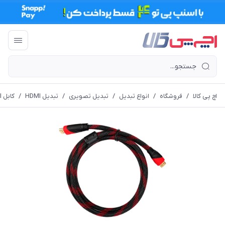
اچ پی کالا
/
فروشگاه
/
انواع تبدیل
/
تبدیل تصویری
/
تبدیل HDMI
/
کابل Mini HDMI به HDMI به طول 1.5 متر