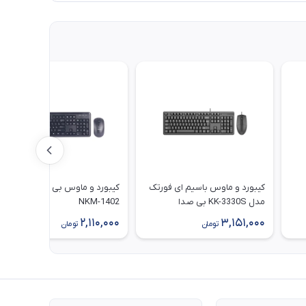
کیبورد و ماوس باسیم ای فورتک
کیبورد و ماوس بی سیم نوا مدل
مدل KK-3330S بی صدا
NKM-1402
2,110,000
3,151,000
تومان
تومان