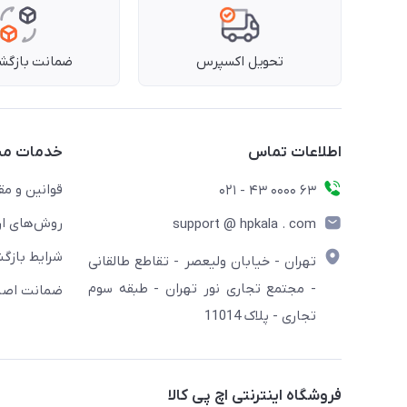
تحویل اکسپرس
ضمانت بازگشت
اطلاعات تماس
خدمات مش
قوانین و مق
63 0000 43 - 021
روش‌های ار
support @ hpkala . com
شرایط بازگش
تهران - خیابان ولیعصر - تقاطع طالقانی
- مجتمع تجاری نور تهران - طبقه سوم
ضمانت اصال
تجاری - پلاک 11014
فروشگاه اینترنتی اچ پی کالا