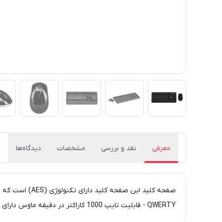
معرفی
نقد و بررسی
مشخصات
دیدگاه‌ها
QWERTY - قابلیت تایپ 1000 کاراکتر در دقیقه ماوس دارای تکنولوژی تکنولوژی BlueTrack - اسکرول 4 جهته - طول عمر 3 میلیون بار کلیک کلیدهای چپ و راست