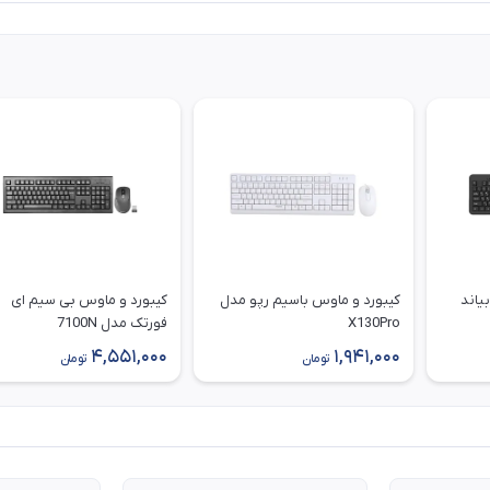
یاند
کیبورد و ماوس باسیم رپو مدل
کیبورد و ماوس بی سیم ای
X130Pro
فورتک مدل 7100N
4,551,000
1,941,000
تومان
تومان