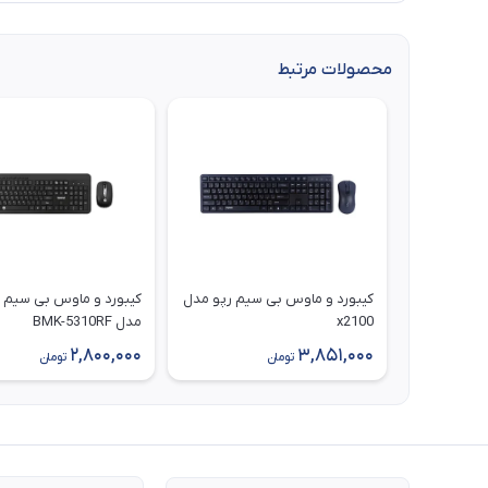
محصولات مرتبط
کیبورد و ماوس بی سیم رپو مدل
کیبورد و ماوس بی سیم ب
x2100
مدل BMK-5310RF
2,800,000
3,851,000
تومان
تومان