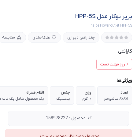
پریز توکار مدل HPP-5S
Inside Power outlet HPP-5S
چند راهی دیواری
علاقه‌مندی
مقایسه
گارانتی
7 روز مهلت تست
ویژگی‌ها
ابعاد
وزن
جنس
اقلام همراه
۸x۸x۱ سانتی‌متر
۱۰ گرم
پلاستیک
کد محصول : 158978227
محصول مورد نظر موجود نمی‌باشد.