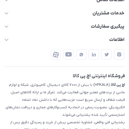
اطلاعات تماس
63 0000 43 - 021
خدمات مشتریان
support @ hpkala . com
قوانین و مقررات
پیگیری سفارشات
تهران - خیابان ولیعصر - تقاطع طالقانی - مجتمع تجاری نور
روش‌های ارسال
رهگیری مرسولات پست
اطلاعات
تهران - طبقه سوم تجاری - پلاک 11014
شرایط بازگشت کالا
رهگیری مرسولات تیپاکس
درباره ما
ضمانت اصالت کالا
رهگیری مرسولات چاپار
تماس با ما
رهگیری مرسولات ماهکس
مجله اچ پی کالا
فروشگاه اینترنتی اچ پی کالا
اچ‌ پی‌ کالا
(HPKALA) با بیش از ۷۰۰۰ کالای دیجیتال، کامپیوتری، شبکه و لوازم
جانبی از برندهای معتبر جهانی فعالیت می‌کند. تمرکز ما بر ارائه کالاهای اصیل،
قیمت شفاف و ارسال سریع است؛ مزیت‌هایی که با داشتن نماد اعتماد
الکترونیکی، عضویت رسمی در اتحادیه کسب‌وکارهای مجازی و دریافت نشان‌های
اعتبارسنجی تأیید شده پشتیبانی می‌شوند.
پشتیبانی فنی واقعی، مشاوره تخصصی پیش از خرید و رسیدگی دقیق پس از