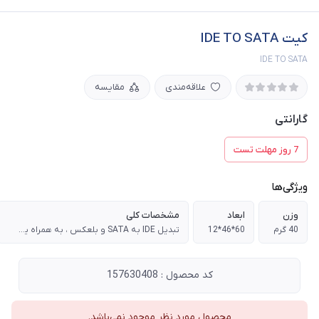
کیت IDE TO SATA
IDE TO SATA
علاقه‌مندی
مقایسه
گارانتی
7 روز مهلت تست
ویژگی‌ها
وزن
ابعاد
مشخصات کلی
40 گرم
60*46*12
تبدیل IDE به SATA و بلعکس ، به همراه یک عدد کابل دیتا ساتا و تبدیل برق مخصوص ، تبدیل پورت IDE به ساتا برای اتصال هارد های جدید ، یا درایو نوری های جدیدی که از نوع ساتا هستند به مادربرد های قدیمی با رابط ide کاربرد دارد
کد محصول : 157630408
محصول مورد نظر موجود نمی‌باشد.