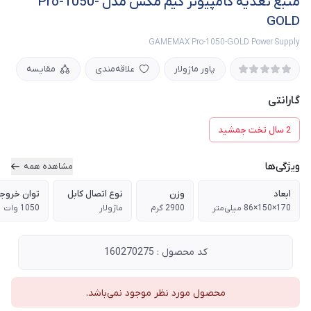
منبع تغذیه کامپیوتر گیم مکس مدل Pro-1050-
GOLD
GAMEMAX Pro-1050-GOLD Power Supply
پاور ماژولار
علاقه‌مندی
مقایسه
گارانتی
2 سال تخت جمشید
ویژگی‌ها
مشاهده همه
ابعاد
وزن
نوع اتصال کابل
توان خروج
170×150×86 میلی‌متر
2900 گرم
ماژولار
1050 وات
کد محصول : 160270275
محصول مورد نظر موجود نمی‌باشد.