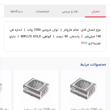
معرفی
نقد و بررسی
مشخصات
دیدگاه‌ها
نوع اتصال کابل: تمام ماژولار | توان خروجی: 1050 وات | اندازه فن:
140 میلی‌متر | راندمان: 90 درصد | گواهی: 80PLUS GOLD | دارای
نورپردازی
B
G
R
محصولات مرتبط
پاور 1350 وات گرین مدل
پاور 1200 وات گرین مدل