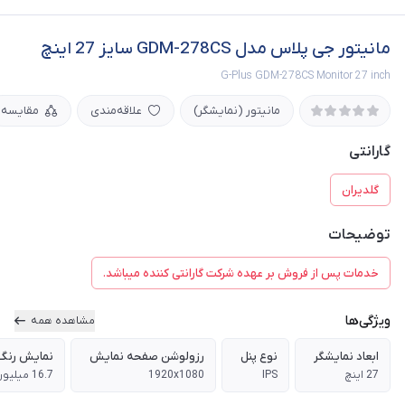
مانیتور جی پلاس مدل GDM-278CS سایز 27 اینچ
G-Plus GDM-278CS Monitor 27 inch
مانیتور (نمایشگر)
علاقه‌مندی
مقایسه
گارانتی
گلدیران
توضیحات
خدمات پس از فروش بر عهده شرکت گارانتی کننده میباشد.
ویژگی‌ها
مشاهده همه
ابعاد نمایشگر
نوع پنل
رزولوشن صفحه نمایش
نمایش رنگ
27 اینچ
IPS
1920x1080
16.7 میلیون