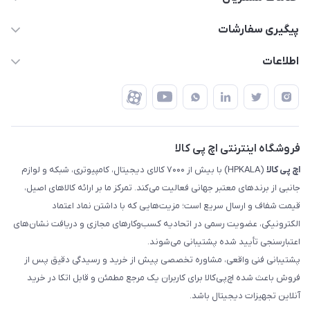
support @ hpkala . com
قوانین و مقررات
پیگیری سفارشات
تهران - خیابان ولیعصر - تقاطع طالقانی - مجتمع تجاری نور
روش‌های ارسال
رهگیری مرسولات پست
اطلاعات
تهران - طبقه سوم تجاری - پلاک 11014
شرایط بازگشت کالا
رهگیری مرسولات تیپاکس
درباره ما
ضمانت اصالت کالا
رهگیری مرسولات چاپار
تماس با ما
رهگیری مرسولات ماهکس
مجله اچ پی کالا
فروشگاه اینترنتی اچ پی کالا
اچ‌ پی‌ کالا
(HPKALA) با بیش از ۷۰۰۰ کالای دیجیتال، کامپیوتری، شبکه و لوازم
جانبی از برندهای معتبر جهانی فعالیت می‌کند. تمرکز ما بر ارائه کالاهای اصیل،
قیمت شفاف و ارسال سریع است؛ مزیت‌هایی که با داشتن نماد اعتماد
الکترونیکی، عضویت رسمی در اتحادیه کسب‌وکارهای مجازی و دریافت نشان‌های
اعتبارسنجی تأیید شده پشتیبانی می‌شوند.
پشتیبانی فنی واقعی، مشاوره تخصصی پیش از خرید و رسیدگی دقیق پس از
فروش باعث شده اچ‌پی‌کالا برای کاربران یک مرجع مطمئن و قابل اتکا در خرید
آنلاین تجهیزات دیجیتال باشد.