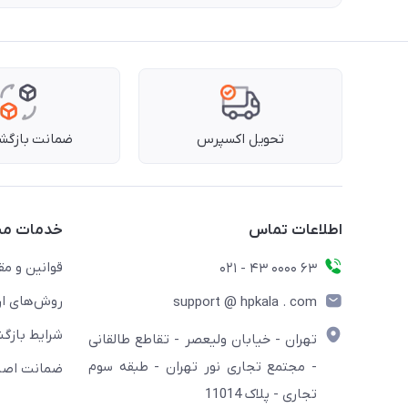
تحویل اکسپرس
ضمانت بازگشت
اطلاعات تماس
خدمات مش
قوانین و مق
63 0000 43 - 021
روش‌های ار
support @ hpkala . com
شرایط بازگش
تهران - خیابان ولیعصر - تقاطع طالقانی
- مجتمع تجاری نور تهران - طبقه سوم
ضمانت اصال
تجاری - پلاک 11014