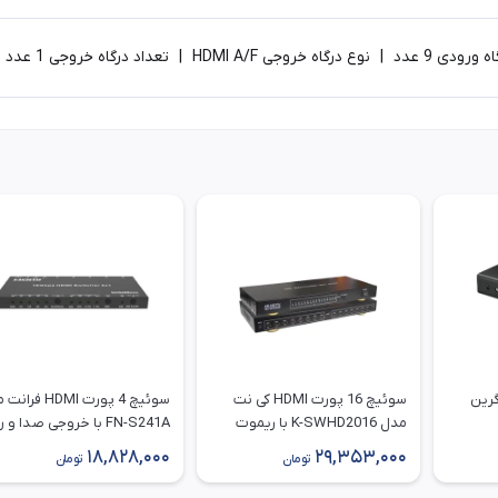
رت HDMI یوگرین
سوئیچ 16 پورت HDMI کی نت
سوئیچ 4 پورت HDMI 
مدل K-SWHD2016 با ریموت
FN-S241A با خروجی صدا و 
کنترل
RS232
18,828,000
29,353,000
تومان
تومان