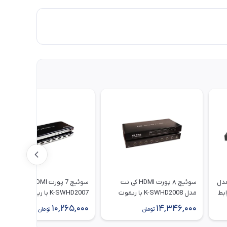
فرانت مدل
سوئیچ ۸ پورت HDMI کی نت
سوئیچ 7 پورت HDMI کی نت مدل
رابط
مدل K-SWHD2008 با ریموت
K-SWHD2007 با ریموت کنترل
کنترل
10,265,000
14,346,000
تومان
تومان