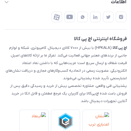
اطلاعات
تهران - طبقه سوم تجاری - پلاک 11014
شرایط بازگشت کالا
رهگیری مرسولات تیپاکس
درباره ما
ضمانت اصالت کالا
رهگیری مرسولات چاپار
تماس با ما
رهگیری مرسولات ماهکس
مجله اچ پی کالا
فروشگاه اینترنتی اچ پی کالا
اچ‌ پی‌ کالا
(HPKALA) با بیش از ۷۰۰۰ کالای دیجیتال، کامپیوتری، شبکه و لوازم
جانبی از برندهای معتبر جهانی فعالیت می‌کند. تمرکز ما بر ارائه کالاهای اصیل،
قیمت شفاف و ارسال سریع است؛ مزیت‌هایی که با داشتن نماد اعتماد
الکترونیکی، عضویت رسمی در اتحادیه کسب‌وکارهای مجازی و دریافت نشان‌های
اعتبارسنجی تأیید شده پشتیبانی می‌شوند.
پشتیبانی فنی واقعی، مشاوره تخصصی پیش از خرید و رسیدگی دقیق پس از
فروش باعث شده اچ‌پی‌کالا برای کاربران یک مرجع مطمئن و قابل اتکا در خرید
آنلاین تجهیزات دیجیتال باشد.