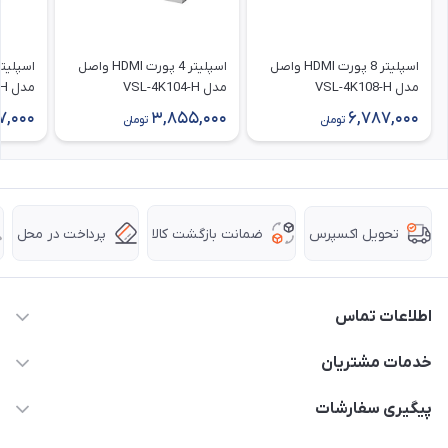
اسپلیتر 8 پورت HDMI واصل
اسپلیتر 4 پورت HDMI واصل
مدل VSL-4K108-H
مدل VSL-4K104-H
مدل VSL-4K102-H
7,000
3,855,000
6,787,000
تومان
تومان
ضمانت بازگشت کالا
پرداخت در محل
تحویل اکسپرس
اطلاعات تماس
63 0000 43 - 021
خدمات مشتریان
support @ hpkala . com
قوانین و مقررات
پیگیری سفارشات
تهران - خیابان ولیعصر - تقاطع طالقانی - مجتمع تجاری نور
روش‌های ارسال
رهگیری مرسولات پست