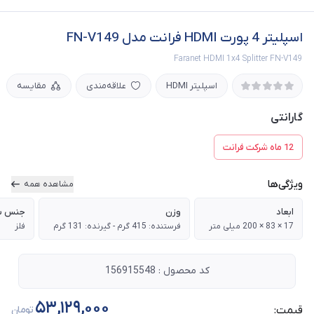
اسپلیتر 4 پورت HDMI فرانت مدل FN-V149
Faranet HDMI 1x4 Splitter FN-V149
اسپلیتر HDMI
علاقه‌مندی
مقایسه
گارانتی
12 ماه شرکت فرانت
ویژگی‌ها
مشاهده همه
ابعاد
وزن
جنس ب
17 × 83 × 200 میلی متر
فرستنده: 415 گرم - گیرنده: 131 گرم
فلز
کد محصول : 156915548
53,129,000
قیمت:
تومان