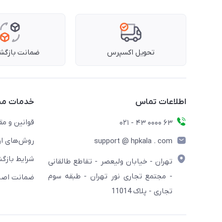
تحویل اکسپرس
ضمانت بازگشت
اطلاعات تماس
خدمات مش
قوانین و مق
63 0000 43 - 021
روش‌های ار
support @ hpkala . com
شرایط بازگش
تهران - خیابان ولیعصر - تقاطع طالقانی
- مجتمع تجاری نور تهران - طبقه سوم
ضمانت اصال
تجاری - پلاک 11014