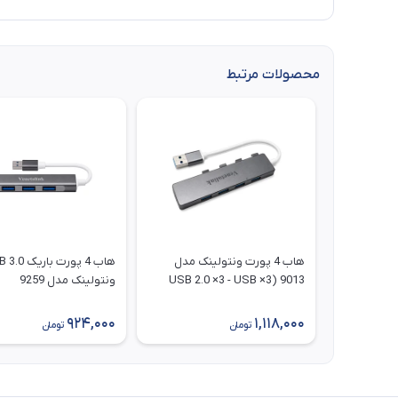
محصولات مرتبط
هاب 4 پورت ونتولینک مدل
هاب 4 پورت باری
9013 (3× USB 2.0 ×3 - USB
ونتولینک مدل 9259
3.0) دارای پورت تأمین برق
924,000
1,118,000
تومان
تومان