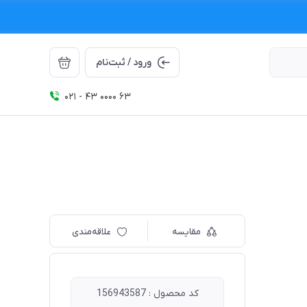
ورود / ثبت‌نام
021 - 43 0000 63
مقایسه
علاقه‌مندی
کد محصول : 156943587