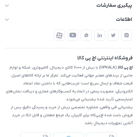
support @ hpkala . com
قوانین و مقررات
پیگیری سفارشات
تهران - خیابان ولیعصر - تقاطع طالقانی - مجتمع تجاری نور
روش‌های ارسال
رهگیری مرسولات پست
اطلاعات
تهران - طبقه سوم تجاری - پلاک 11014
شرایط بازگشت کالا
رهگیری مرسولات تیپاکس
درباره ما
ضمانت اصالت کالا
رهگیری مرسولات چاپار
تماس با ما
رهگیری مرسولات ماهکس
مجله اچ پی کالا
فروشگاه اینترنتی اچ پی کالا
اچ‌ پی‌ کالا
(HPKALA) با بیش از ۷۰۰۰ کالای دیجیتال، کامپیوتری، شبکه و لوازم
جانبی از برندهای معتبر جهانی فعالیت می‌کند. تمرکز ما بر ارائه کالاهای اصیل،
قیمت شفاف و ارسال سریع است؛ مزیت‌هایی که با داشتن نماد اعتماد
الکترونیکی، عضویت رسمی در اتحادیه کسب‌وکارهای مجازی و دریافت نشان‌های
اعتبارسنجی تأیید شده پشتیبانی می‌شوند.
پشتیبانی فنی واقعی، مشاوره تخصصی پیش از خرید و رسیدگی دقیق پس از
فروش باعث شده اچ‌پی‌کالا برای کاربران یک مرجع مطمئن و قابل اتکا در خرید
آنلاین تجهیزات دیجیتال باشد.