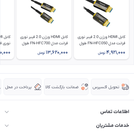
کابل HDMI ورژن 2.0 فیبر نوری
کابل HDMI ورژن 2.0 فیبر نوری
فرانت مدل FN-HFC050 طول
فرانت مدل FN-HFC700 طول
5 متر با رزولوشن 4K
70 متر با رزولوشن 4K
0,000
13,620,000
4,921,000
تومان
تومان
رزولوشن
ضمانت بازگشت کالا
پرداخت در محل
تحویل اکسپرس
اطلاعات تماس
63 0000 43 - 021
خدمات مشتریان