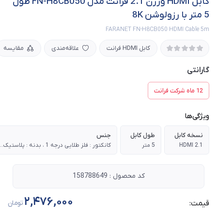
کابل HDMI ورژن 2.1 فرانت مدل FN-H8CB050 طول
5 متر با رزولوشن 8K
FARANET FN-H8CB050 HDMI Cable 5m
کابل HDMI فرانت
علاقه‌مندی
مقایسه
گارانتی
12 ماه شرکت فرانت
ویژگی‌ها
نسخه کابل
طول کابل
جنس
HDMI 2.1
5 متر
کانکتور : فلز طلایی درجه 1 ، بدنه : پل
کد محصول : 158788649
2,476,000
قیمت:
تومان