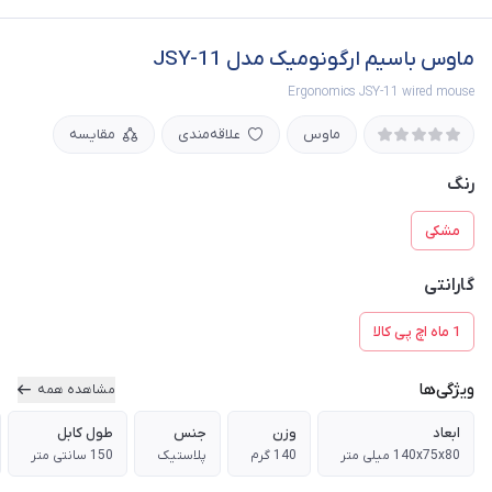
ماوس باسیم ارگونومیک مدل JSY-11
Ergonomics JSY-11 wired mouse
ماوس
علاقه‌مندی
مقایسه
رنگ
مشکی
گارانتی
1 ماه اچ پی کالا
ویژگی‌ها
مشاهده همه
ابعاد
وزن
جنس
طول کابل
140x75x80 میلی متر
140 گرم
پلاستیک
150 سانتی متر