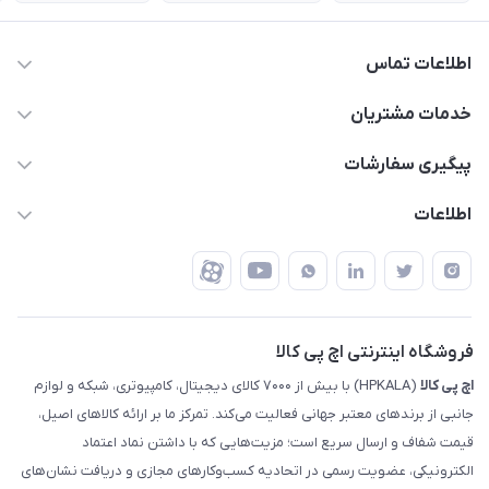
اطلاعات تماس
63 0000 43 - 021
خدمات مشتریان
support @ hpkala . com
قوانین و مقررات
پیگیری سفارشات
تهران - خیابان ولیعصر - تقاطع طالقانی - مجتمع تجاری نور
روش‌های ارسال
رهگیری مرسولات پست
اطلاعات
تهران - طبقه سوم تجاری - پلاک 11014
شرایط بازگشت کالا
رهگیری مرسولات تیپاکس
درباره ما
ضمانت اصالت کالا
رهگیری مرسولات چاپار
تماس با ما
رهگیری مرسولات ماهکس
مجله اچ پی کالا
فروشگاه اینترنتی اچ پی کالا
اچ‌ پی‌ کالا
(HPKALA) با بیش از ۷۰۰۰ کالای دیجیتال، کامپیوتری، شبکه و لوازم
جانبی از برندهای معتبر جهانی فعالیت می‌کند. تمرکز ما بر ارائه کالاهای اصیل،
قیمت شفاف و ارسال سریع است؛ مزیت‌هایی که با داشتن نماد اعتماد
الکترونیکی، عضویت رسمی در اتحادیه کسب‌وکارهای مجازی و دریافت نشان‌های