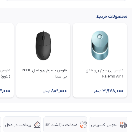
محصولات مرتبط
ماوس بی سیم رپو مدل
ماوس باسیم رپو مدل N110
ماوس ب
Ralemo Air 1
بی صدا
(لنوو) مدل
3,000
809,000
3,978,000
تومان
تومان
ضمانت بازگشت کالا
پرداخت در محل
تحویل اکسپرس