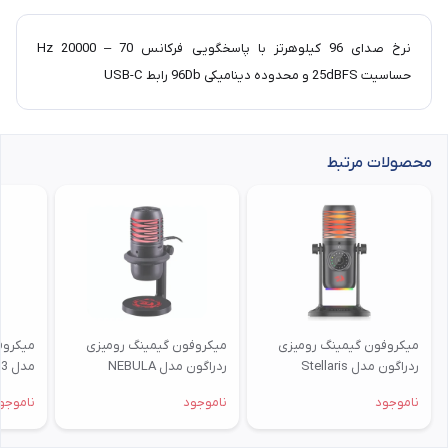
نرخ صدای 96 کیلوهرتز با پاسخگویی فرکانس 70 – 20000 Hz
حساسیت 25dBFS و محدوده دینامیکی 96Db رابط USB-C
محصولات مرتبط
میکروفون گیمینگ رومیزی
میکروفون گیمینگ رومیزی
میکروف
ردراگون مدل Stellaris
ردراگون مدل NEBULA
مدل PULSAR GM303
GM211
GM306
ناموجود
ناموجود
ناموجو