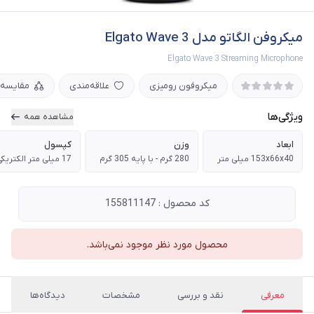
میکروفن الگاتو مدل Elgato Wave 3
Elgato Wave 3 Streaming Microphone
میکروفون رومیزی
علاقه‌مندی
مقایسه
ویژگی‌ها
مشاهده همه
ابعاد
وزن
کپسول
153x66x40 میلی متر
280 گرم - با پایه 305 گرم
17 میلی متر الکتریکی
کد محصول : 155811147
محصول مورد نظر موجود نمی‌باشد.
معرفی
نقد و بررسی
مشخصات
دیدگاه‌ها